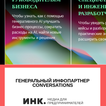
БИЗНЕСА
И ИНЖЕН
РАЗРАБО
Чтобы узнать, как с помощью
генеративного AI улучшить
Чтобы увидеть
бизнес-процессы, сократить
кейсы и разбор
расходы на AI, найти новые
практические з
инструменты и решения
расширить свою