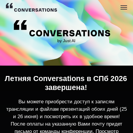
by Just AI
Летняя Conversations в СПб 2026
завершена!
Вы можете приобрести доступ к записям
трансляции и файлам презентаций обоих дней (25
и 26 июня) и посмотреть их в удобное время!
После оплаты на указанную Вами почту придет
письмо от команды конференции. Просмотр
записей трансляции возможен только с одного
устройства единовременно.
По любым вопросам пишите
contact@conversations-ai.co
m
КУПИТЬ ЗАПИСИ