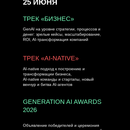
25 ИЮНЯ
УЗНАТЬ БОЛЬШЕ
ТРЕК «БИЗНЕС»
GenAI на уровне стратегии, процессов и
денег: зрелые кейсы, масштабирование,
ROI, AI-трансформация компаний
ТРЕК «AI-NATIVE»
AI-native подход к построению и
трансформации бизнеса,
AI-native команды и стартапы, новый
венчур и битва AI-агентов
GENERATION AI AWARDS
2026
Объявление победителей и церемония