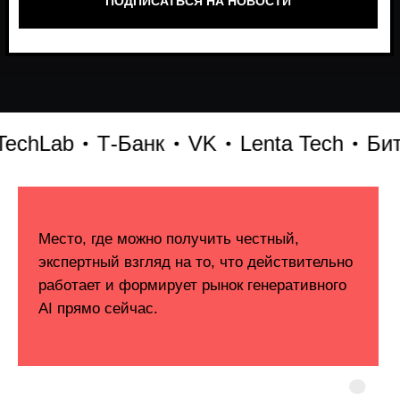
hLab
Т-Банк
VK
Lenta Tech
Битрик