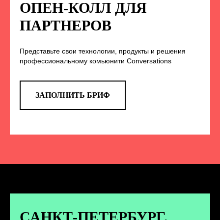
НА НАС В СОЦСЕТЯХ
ОПЕН-КОЛЛ ДЛЯ
ПАРТНЕРОВ
Представьте свои технологии, продукты и решения
TELEGRAM
профессиональному комьюнити Conversations
Эксклюзивные спойлеры к докладам,
анонс новых спикеров и другие
новости конференции
ЗАПОЛНИТЬ БРИФ
ПЕРЕЙТИ
ВКОНТАКТЕ
Новости и записи докладов и
дискуссий с конференции
САНКТ-ПЕТЕРБУРГ.