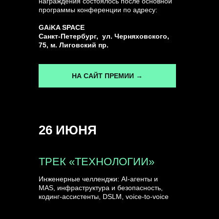
награждения состоялось после основной
программы конференции по адресу:
ГЕНЕРАЛЬНЫЙ ИНФОПАРТНЕР
GAiKA SPACE
CONVERSATIONS
Санкт-Петербург, ул. Черняховского,
75, м. Лиговский пр.
НА САЙТ ПРЕМИИ →
КУПИТЬ ЗАПИСИ
26 ИЮНЯ
СПИКЕРЫ
ТРЕК «ТЕХНОЛОГИИ»
Инженерные челленджи: AI-агенты и
MAS, инфраструктура и безопасность,
кодинг-ассистенты, DSLM, voice-to-voice