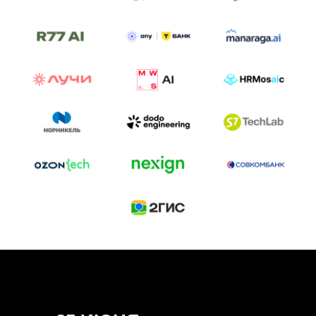
ТРЕК «AI-NATIVE»
И БИТВА АГЕНТОВ
Новый трек «AI-native» — отражение
стремительных изменений в подходах
к построению бизнеса и созданию технологий под
влиянием AI-агентов.
Доклады, дискуссия и битва AI-агентов — 25 июня
на сцене Conversations.