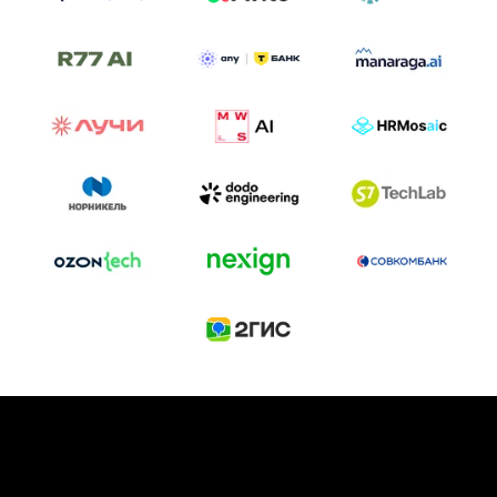
ТРЕК «AI-NATIVE»
И БИТВА АГЕНТОВ
Новый трек «AI-native» — отражение
стремительных изменений в подходах
к построению бизнеса и созданию технологий под
влиянием AI-агентов.
Доклады, дискуссия и битва AI-агентов — 25 июня
на сцене Conversations.