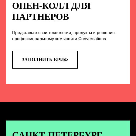
НА НАС В СОЦСЕТЯХ
ОПЕН-КОЛЛ ДЛЯ
ПАРТНЕРОВ
Представьте свои технологии, продукты и решения
TELEGRAM
профессиональному комьюнити Conversations
Эксклюзивные спойлеры к докладам,
анонс новых спикеров и другие
новости конференции
ЗАПОЛНИТЬ БРИФ
ПЕРЕЙТИ
ВКОНТАКТЕ
Новости и записи докладов и
дискуссий с конференции
САНКТ-ПЕТЕРБУРГ.