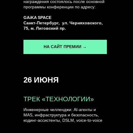
награждения состоялось после основной
программы конференции по адресу:
ГЕНЕРАЛЬНЫЙ ИНФОПАРТНЕР
GAiKA SPACE
CONVERSATIONS
Санкт-Петербург, ул. Черняховского,
75, м. Лиговский пр.
НА САЙТ ПРЕМИИ →
КУПИТЬ ЗАПИСИ
26 ИЮНЯ
СПИКЕРЫ
ТРЕК «ТЕХНОЛОГИИ»
Инженерные челленджи: AI-агенты и
MAS, инфраструктура и безопасность,
кодинг-ассистенты, DSLM, voice-to-voice