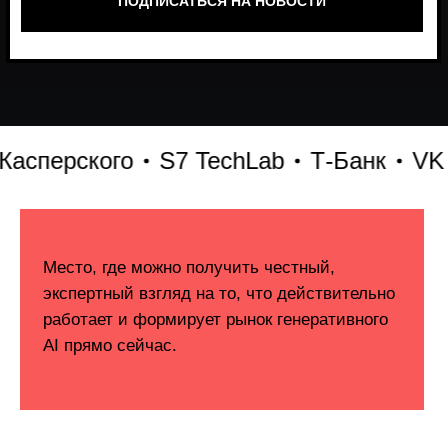
перского
S7 TechLab
Т-Банк
VK
L