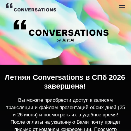
by Just AI
Летняя Conversations в СПб 2026
завершена!
Вы можете приобрести доступ к записям
трансляции и файлам презентаций обоих дней (25
и 26 июня) и посмотреть их в удобное время!
После оплаты на указанную Вами почту придет
письмо от команды конференции. Просмотр
записей трансляции возможен только с одного
устройства единовременно.
По любым вопросам пишите
contact@conversations-ai.co
m
КУПИТЬ ЗАПИСИ