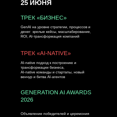
25 ИЮНЯ
УЗНАТЬ БОЛЬШЕ
ТРЕК «БИЗНЕС»
GenAI на уровне стратегии, процессов и
денег: зрелые кейсы, масштабирование,
ROI, AI-трансформация компаний
ТРЕК «AI-NATIVE»
AI-native подход к построению и
трансформации бизнеса,
AI-native команды и стартапы, новый
венчур и битва AI-агентов
GENERATION AI AWARDS
2026
Объявление победителей и церемония