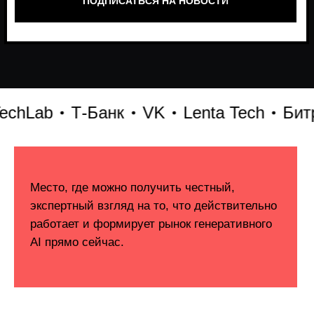
b
Т-Банк
VK
Lenta Tech
Битрикс2