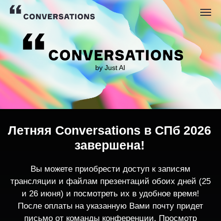
by Just AI
Летняя Conversations в СПб 2026
завершена!
Вы можете приобрести доступ к записям
трансляции и файлам презентаций обоих дней (25
и 26 июня) и посмотреть их в удобное время!
После оплаты на указанную Вами почту придет
письмо от команды конференции. Просмотр
записей трансляции возможен только с одного
устройства единовременно.
По любым вопросам пишите
contact@conversations-ai.co
m
КУПИТЬ ЗАПИСИ