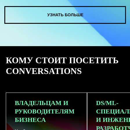
КУПИТЬ ЗАПИСИ
КОМУ СТОИТ ПОСЕТИТЬ
СМОТРЕТЬ ВСЕ ФОТО
CONVERSATIONS
ВЛАДЕЛЬЦАМ И
DS/ML-
РУКОВОДИТЕЛЯМ
СПЕЦИАЛ
БИЗНЕСА
И ИНЖЕН
РАЗРАБО