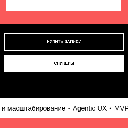
КУПИТЬ ЗАПИСИ
СМОТРЕТЬ ВСЕ ФОТО
масштабирование
Agentic UX
MVP & G