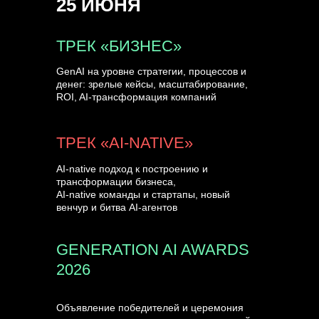
25 ИЮНЯ
УЗНАТЬ БОЛЬШЕ
ТРЕК «БИЗНЕС»
GenAI на уровне стратегии, процессов и
денег: зрелые кейсы, масштабирование,
ROI, AI-трансформация компаний
ТРЕК «AI-NATIVE»
AI-native подход к построению и
трансформации бизнеса,
AI-native команды и стартапы, новый
венчур и битва AI-агентов
GENERATION AI AWARDS
2026
Объявление победителей и церемония