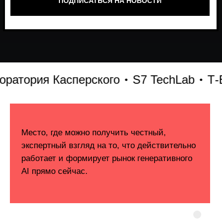
тория Касперского
S7 TechLab
Т-Бан