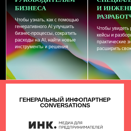
БИЗНЕСА
И ИНЖЕН
РАЗРАБО
Чтобы узнать, как с помощью
генеративного AI улучшить
Чтобы увидеть
бизнес-процессы, сократить
кейсы и разбор
расходы на AI, найти новые
практические з
инструменты и решения
расширить свою