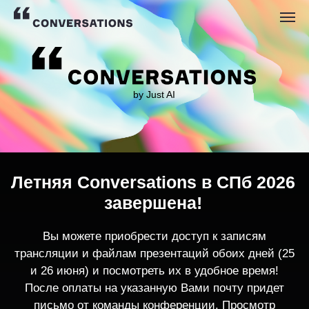
by Just AI
Летняя Conversations в СПб 2026
завершена!
Вы можете приобрести доступ к записям
трансляции и файлам презентаций обоих дней (25
и 26 июня) и посмотреть их в удобное время!
После оплаты на указанную Вами почту придет
письмо от команды конференции. Просмотр
записей трансляции возможен только с одного
устройства единовременно.
По любым вопросам пишите
contact@conversations-ai.co
m
КУПИТЬ ЗАПИСИ