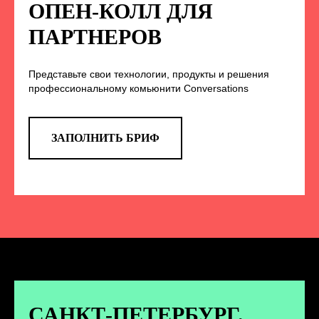
НА НАС В СОЦСЕТЯХ
ОПЕН-КОЛЛ ДЛЯ
ПАРТНЕРОВ
Представьте свои технологии, продукты и решения
TELEGRAM
профессиональному комьюнити Conversations
Эксклюзивные спойлеры к докладам,
анонс новых спикеров и другие
новости конференции
ЗАПОЛНИТЬ БРИФ
ПЕРЕЙТИ
ВКОНТАКТЕ
Новости и записи докладов и
дискуссий с конференции
САНКТ-ПЕТЕРБУРГ.