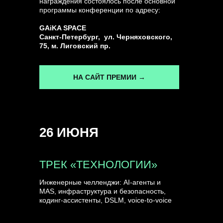
награждения состоялось после основной
программы конференции по адресу:
ГЕНЕРАЛЬНЫЙ ИНФОПАРТНЕР
GAiKA SPACE
CONVERSATIONS
Санкт-Петербург, ул. Черняховского,
75, м. Лиговский пр.
НА САЙТ ПРЕМИИ →
КУПИТЬ ЗАПИСИ
26 ИЮНЯ
СПИКЕРЫ
ТРЕК «ТЕХНОЛОГИИ»
Инженерные челленджи: AI-агенты и
MAS, инфраструктура и безопасность,
кодинг-ассистенты, DSLM, voice-to-voice