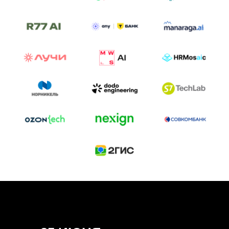
ТРЕК «AI-NATIVE»
И БИТВА АГЕНТОВ
Новый трек «AI-native» — отражение
стремительных изменений в подходах
к построению бизнеса и созданию технологий под
влиянием AI-агентов.
Доклады, дискуссия и битва AI-агентов — 25 июня
на сцене Conversations.