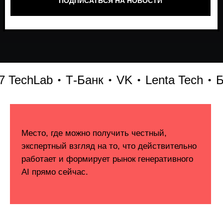
echLab
Т-Банк
VK
Lenta Tech
Битр