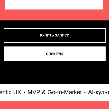
КУПИТЬ ЗАПИСИ
СМОТРЕТЬ ВСЕ ФОТО
c UX
MVP & Go-to-Market
AI-культур