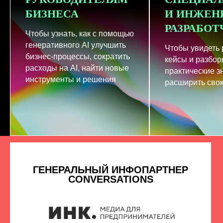
БИЗНЕСА
И ИНЖЕН
РАЗРАБО
Чтобы узнать, как с помощью
генеративного AI улучшить
Чтобы увидеть
бизнес-процессы, сократить
кейсы и разбор
расходы на AI, найти новые
практические з
инструменты и решения
расширить свою