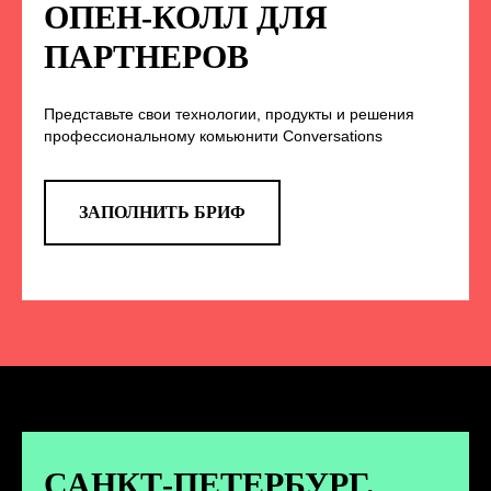
НА НАС В СОЦСЕТЯХ
ОПЕН-КОЛЛ ДЛЯ
ПАРТНЕРОВ
Представьте свои технологии, продукты и решения
TELEGRAM
профессиональному комьюнити Conversations
Эксклюзивные спойлеры к докладам,
анонс новых спикеров и другие
новости конференции
ЗАПОЛНИТЬ БРИФ
ПЕРЕЙТИ
ВКОНТАКТЕ
Новости и записи докладов и
дискуссий с конференции
САНКТ-ПЕТЕРБУРГ.