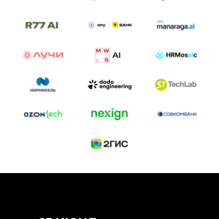
ТРЕК «AI-NATIVE»
И БИТВА АГЕНТОВ
Новый трек «AI-native» — отражение
стремительных изменений в подходах
к построению бизнеса и созданию технологий под
влиянием AI-агентов.
Доклады, дискуссия и битва AI-агентов — 25 июня
на сцене Conversations.