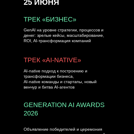
25 ИЮНЯ
УЗНАТЬ БОЛЬШЕ
ТРЕК «БИЗНЕС»
GenAI на уровне стратегии, процессов и
денег: зрелые кейсы, масштабирование,
ROI, AI-трансформация компаний
ТРЕК «AI-NATIVE»
AI-native подход к построению и
трансформации бизнеса,
AI-native команды и стартапы, новый
венчур и битва AI-агентов
GENERATION AI AWARDS
2026
Объявление победителей и церемония