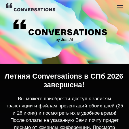
by Just AI
Летняя Conversations в СПб 2026
завершена!
Вы можете приобрести доступ к записям
трансляции и файлам презентаций обоих дней (25
и 26 июня) и посмотреть их в удобное время!
После оплаты на указанную Вами почту придет
письмо от команды конференции. Просмотр
записей трансляции возможен только с одного
устройства единовременно.
По любым вопросам пишите
contact@conversations-ai.co
m
КУПИТЬ ЗАПИСИ