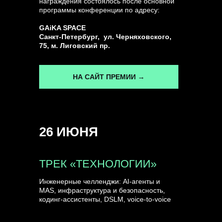
награждения состоялось после основной
программы конференции по адресу:
ГЕНЕРАЛЬНЫЙ ИНФОПАРТНЕР
GAiKA SPACE
CONVERSATIONS
Санкт-Петербург, ул. Черняховского,
75, м. Лиговский пр.
НА САЙТ ПРЕМИИ →
КУПИТЬ ЗАПИСИ
26 ИЮНЯ
СПИКЕРЫ
ТРЕК «ТЕХНОЛОГИИ»
Инженерные челленджи: AI-агенты и
MAS, инфраструктура и безопасность,
кодинг-ассистенты, DSLM, voice-to-voice