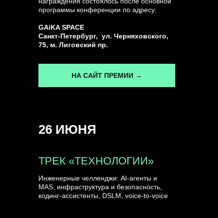
награждения состоялось после основной
программы конференции по адресу:
ГЕНЕРАЛЬНЫЙ ИНФОПАРТНЕР
GAiKA SPACE
CONVERSATIONS
Санкт-Петербург, ул. Черняховского,
75, м. Лиговский пр.
НА САЙТ ПРЕМИИ →
КУПИТЬ ЗАПИСИ
26 ИЮНЯ
СПИКЕРЫ
ТРЕК «ТЕХНОЛОГИИ»
Инженерные челленджи: AI-агенты и
MAS, инфраструктура и безопасность,
кодинг-ассистенты, DSLM, voice-to-voice