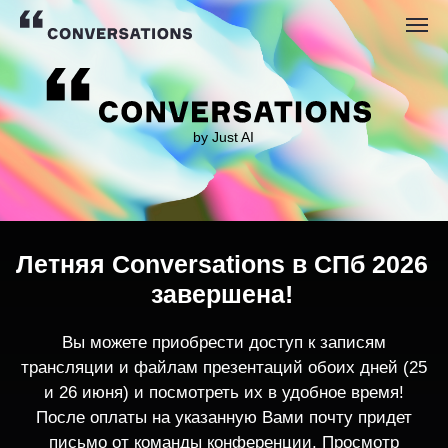
by Just AI
Летняя Conversations в СПб 2026
завершена!
Вы можете приобрести доступ к записям
трансляции и файлам презентаций обоих дней (25
и 26 июня) и посмотреть их в удобное время!
После оплаты на указанную Вами почту придет
письмо от команды конференции. Просмотр
записей трансляции возможен только с одного
устройства единовременно.
По любым вопросам пишите
contact@conversations-ai.co
m
КУПИТЬ ЗАПИСИ