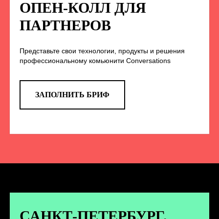
НА НАС В СОЦСЕТЯХ
ОПЕН-КОЛЛ ДЛЯ
ПАРТНЕРОВ
Представьте свои технологии, продукты и решения
TELEGRAM
профессиональному комьюнити Conversations
Эксклюзивные спойлеры к докладам,
анонс новых спикеров и другие
новости конференции
ЗАПОЛНИТЬ БРИФ
ПЕРЕЙТИ
ВКОНТАКТЕ
Новости и записи докладов и
дискуссий с конференции
САНКТ-ПЕТЕРБУРГ.