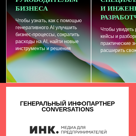
БИЗНЕСА
И ИНЖЕН
РАЗРАБО
Чтобы узнать, как с помощью
генеративного AI улучшить
Чтобы увидеть
бизнес-процессы, сократить
кейсы и разбор
расходы на AI, найти новые
практические з
инструменты и решения
расширить свою