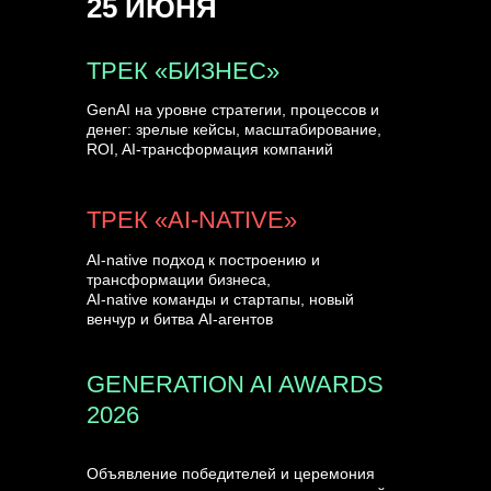
25 ИЮНЯ
УЗНАТЬ БОЛЬШЕ
ТРЕК «БИЗНЕС»
GenAI на уровне стратегии, процессов и
денег: зрелые кейсы, масштабирование,
ROI, AI-трансформация компаний
ТРЕК «AI-NATIVE»
AI-native подход к построению и
трансформации бизнеса,
AI-native команды и стартапы, новый
венчур и битва AI-агентов
GENERATION AI AWARDS
2026
Объявление победителей и церемония