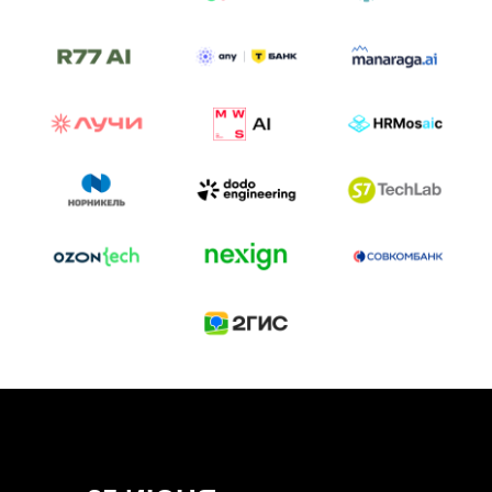
ТРЕК «AI-NATIVE»
И БИТВА АГЕНТОВ
Новый трек «AI-native» — отражение
стремительных изменений в подходах
к построению бизнеса и созданию технологий под
влиянием AI-агентов.
Доклады, дискуссия и битва AI-агентов — 25 июня
на сцене Conversations.