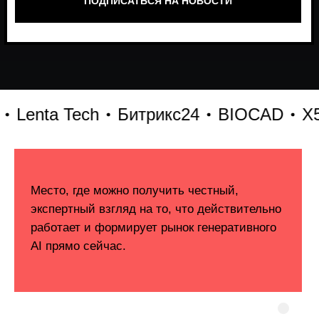
enta Tech
Битрикс24
BIOCAD
X5