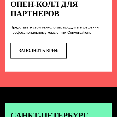
НА НАС В СОЦСЕТЯХ
ОПЕН-КОЛЛ ДЛЯ
ПАРТНЕРОВ
Представьте свои технологии, продукты и решения
TELEGRAM
профессиональному комьюнити Conversations
Эксклюзивные спойлеры к докладам,
анонс новых спикеров и другие
новости конференции
ЗАПОЛНИТЬ БРИФ
ПЕРЕЙТИ
ВКОНТАКТЕ
Новости и записи докладов и
дискуссий с конференции
САНКТ-ПЕТЕРБУРГ.