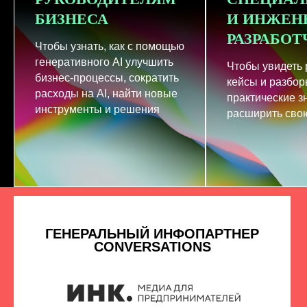
БИЗНЕСА
И ИНЖЕН
РАЗРАБО
Чтобы узнать, как с помощью
генеративного AI улучшить
Чтобы увидеть
бизнес-процессы, сократить
кейсы и разбор
расходы на AI, найти новые
практические з
инструменты и решения
расширить свою