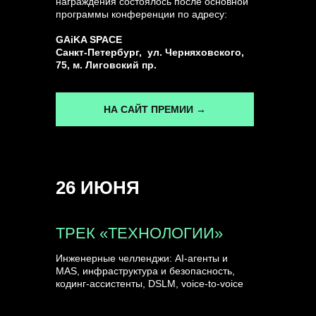
награждения состоялось после основной
программы конференции по адресу:
ГЕНЕРАЛЬНЫЙ ИНФОПАРТНЕР
GAiKA SPACE
CONVERSATIONS
Санкт-Петербург, ул. Черняховского,
75, м. Лиговский пр.
НА САЙТ ПРЕМИИ →
КУПИТЬ ЗАПИСИ
26 ИЮНЯ
СПИКЕРЫ
ТРЕК «ТЕХНОЛОГИИ»
Инженерные челленджи: AI-агенты и
MAS, инфраструктура и безопасность,
кодинг-ассистенты, DSLM, voice-to-voice