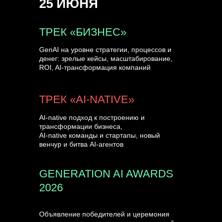
25 ИЮНЯ
УЗНАТЬ БОЛЬШЕ
ТРЕК «БИЗНЕС»
GenAI на уровне стратегии, процессов и
денег: зрелые кейсы, масштабирование,
ROI, AI-трансформация компаний
ТРЕК «AI-NATIVE»
AI-native подход к построению и
трансформации бизнеса,
AI-native команды и стартапы, новый
венчур и битва AI-агентов
GENERATION AI AWARDS
2026
Объявление победителей и церемония