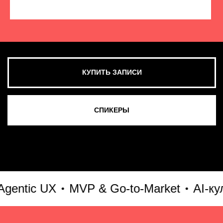
КУПИТЬ ЗАПИСИ
СМОТРЕТЬ ВСЕ ФОТО
tic UX
MVP & Go-to-Market
AI-культ