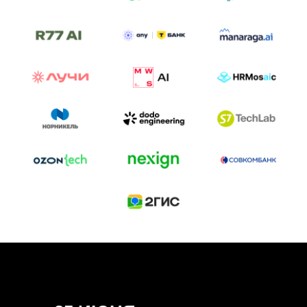
ТРЕК «AI-NATIVE»
И БИТВА АГЕНТОВ
Новый трек «AI-native» — отражение
стремительных изменений в подходах
к построению бизнеса и созданию технологий под
влиянием AI-агентов.
Доклады, дискуссия и битва AI-агентов — 25 июня
на сцене Conversations.