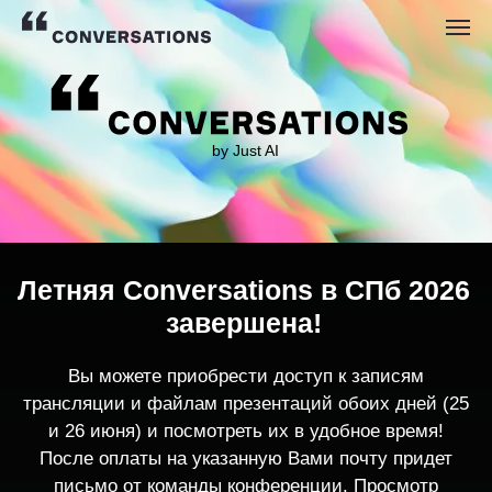
by Just AI
Летняя Conversations в СПб 2026
завершена!
Вы можете приобрести доступ к записям
трансляции и файлам презентаций обоих дней (25
и 26 июня) и посмотреть их в удобное время!
После оплаты на указанную Вами почту придет
письмо от команды конференции. Просмотр
записей трансляции возможен только с одного
устройства единовременно.
По любым вопросам пишите
contact@conversations-ai.co
m
КУПИТЬ ЗАПИСИ