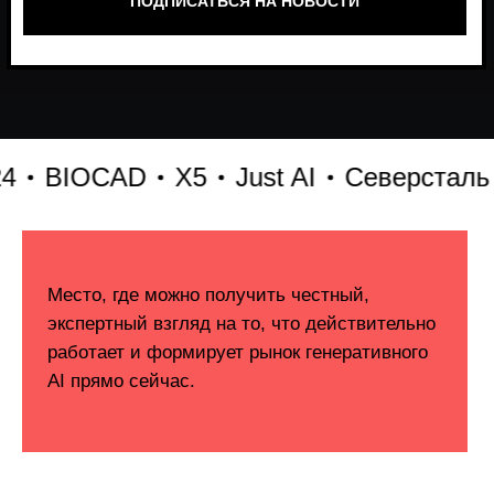
BIOCAD
X5
Just AI
Северсталь
h