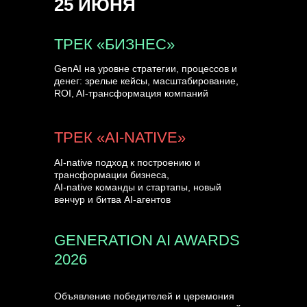
25 ИЮНЯ
УЗНАТЬ БОЛЬШЕ
ТРЕК «БИЗНЕС»
GenAI на уровне стратегии, процессов и
денег: зрелые кейсы, масштабирование,
ROI, AI-трансформация компаний
ТРЕК «AI-NATIVE»
AI-native подход к построению и
трансформации бизнеса,
AI-native команды и стартапы, новый
венчур и битва AI-агентов
GENERATION AI AWARDS
2026
Объявление победителей и церемония