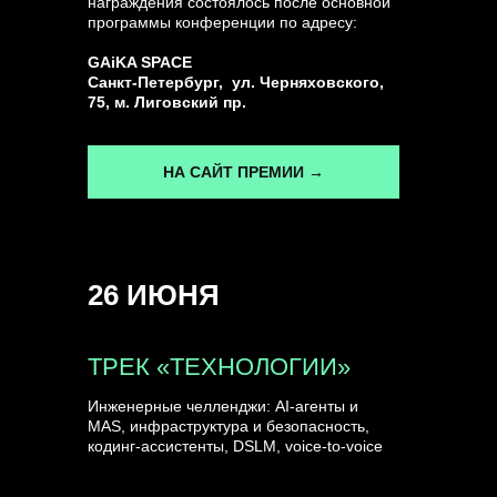
награждения состоялось после основной
программы конференции по адресу:
ГЕНЕРАЛЬНЫЙ ИНФОПАРТНЕР
GAiKA SPACE
CONVERSATIONS
Санкт-Петербург, ул. Черняховского,
75, м. Лиговский пр.
НА САЙТ ПРЕМИИ →
КУПИТЬ ЗАПИСИ
26 ИЮНЯ
СПИКЕРЫ
ТРЕК «ТЕХНОЛОГИИ»
Инженерные челленджи: AI-агенты и
MAS, инфраструктура и безопасность,
кодинг-ассистенты, DSLM, voice-to-voice