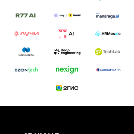
ТРЕК «AI-NATIVE»
И БИТВА АГЕНТОВ
Новый трек «AI-native» — отражение
стремительных изменений в подходах
к построению бизнеса и созданию технологий под
влиянием AI-агентов.
Доклады, дискуссия и битва AI-агентов — 25 июня
на сцене Conversations.