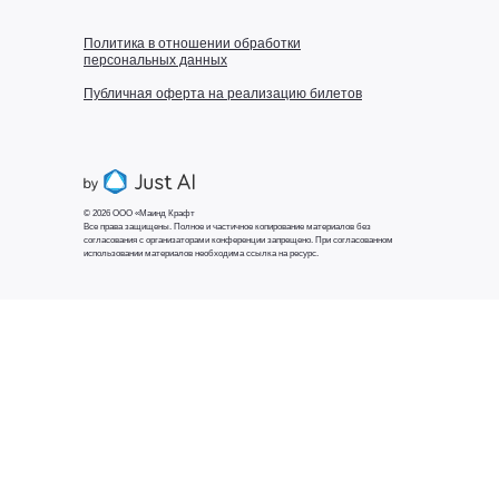
Политика в отношении обработки
персональных данных
Публичная оферта на реализацию билетов
© 2026 ООО «Маинд Крафт
Все права защищены. Полное и частичное копирование материалов без
согласования с организаторами конференции запрещено. При согласованном
использовании материалов необходима ссылка на ресурс.