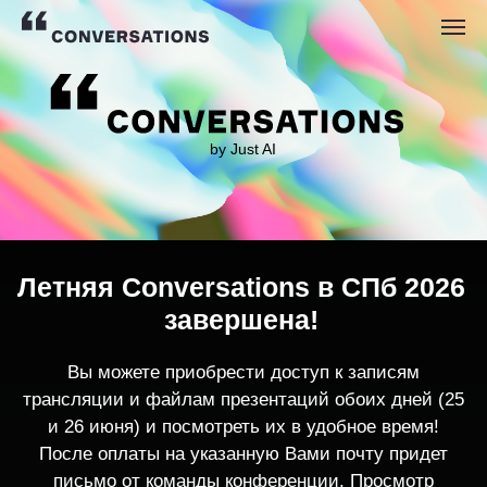
by Just AI
Летняя Conversations в СПб 2026
завершена!
Вы можете приобрести доступ к записям
трансляции и файлам презентаций обоих дней (25
и 26 июня) и посмотреть их в удобное время!
После оплаты на указанную Вами почту придет
письмо от команды конференции. Просмотр
записей трансляции возможен только с одного
устройства единовременно.
По любым вопросам пишите
contact@conversations-ai.co
m
КУПИТЬ ЗАПИСИ