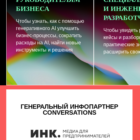
БИЗНЕСА
И ИНЖЕН
РАЗРАБО
Чтобы узнать, как с помощью
генеративного AI улучшить
Чтобы увидеть
бизнес-процессы, сократить
кейсы и разбор
расходы на AI, найти новые
практические з
инструменты и решения
расширить свою