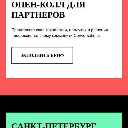
НА НАС В СОЦСЕТЯХ
ОПЕН-КОЛЛ ДЛЯ
ПАРТНЕРОВ
Представьте свои технологии, продукты и решения
TELEGRAM
профессиональному комьюнити Conversations
Эксклюзивные спойлеры к докладам,
анонс новых спикеров и другие
новости конференции
ЗАПОЛНИТЬ БРИФ
ПЕРЕЙТИ
ВКОНТАКТЕ
Новости и записи докладов и
дискуссий с конференции
САНКТ-ПЕТЕРБУРГ.