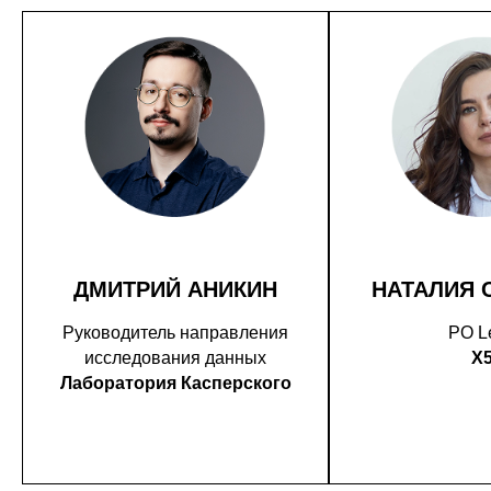
ДМИТРИЙ АНИКИН
НАТАЛИЯ 
Руководитель направления
PO L
исследования данных
X
Лаборатория Касперского