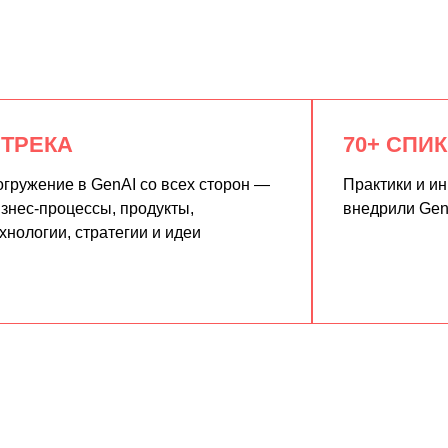
 ТРЕКА
70+ СПИ
гружение в GenAI со всех сторон —
Практики и и
знес-процессы, продукты,
внедрили Gen
хнологии, стратегии и идеи