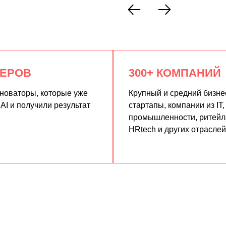
КЕРОВ
300+ КОМПАНИЙ
нноваторы, которые уже
Крупный и средний бизне
AI и получили результат
стартапы, компании из IT,
промышленности, ритейла
HRtech и других отраслей