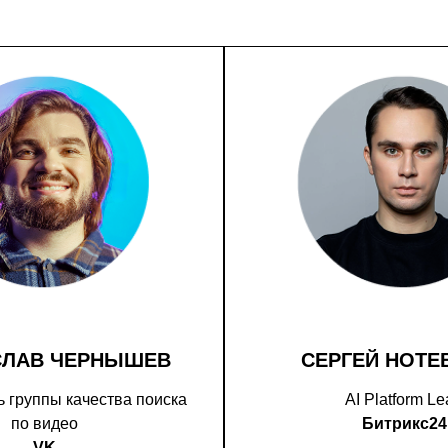
СЛАВ ЧЕРНЫШЕВ
СЕРГЕЙ НОТЕ
 группы качества поиска
AI Platform L
по видео
Битрикс24
VK