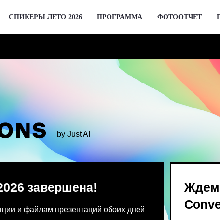
СПИКЕРЫ ЛЕТО 2026
ПРОГРАММА
ФОТООТЧЕТ
by Just AI
 завершена!
Ждем вас 2 де
Conversations
 файлам презентаций обоих дней
Предпродажа билетов Bl
 от команды конференции.
для спикеров откроются 
го устройства единовременно.