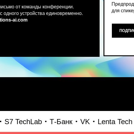
.co
m
ПОДПИСАТЬСЯ НА НОВ
Место, где можно получить чест
 TechLab
Т-Банк
VK
Lenta Tech
Би
что действительно работает и 
генеративного AI прямо сейчас.