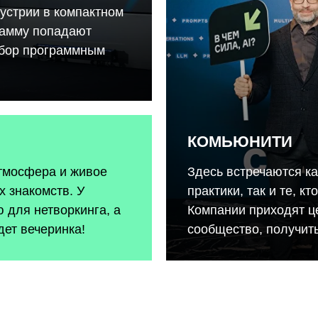
устрии в компактном
рамму попадают
тбор программным
КОМЬЮНИТИ
атмосфера и живое
Здесь встречаются к
 знакомств. У
практики, так и те, к
 для нетворкинга, а
Компании приходят ц
дет вечеринка!
сообщество, получить