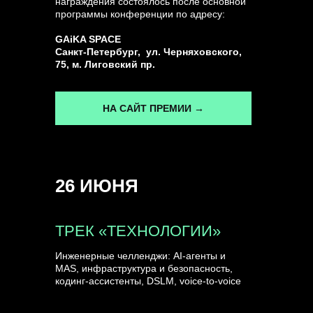
награждения состоялось после основной
программы конференции по адресу:
ГЕНЕРАЛЬНЫЙ ИНФОПАРТНЕР
GAiKA SPACE
CONVERSATIONS
Санкт-Петербург, ул. Черняховского,
75, м. Лиговский пр.
НА САЙТ ПРЕМИИ →
КУПИТЬ ЗАПИСИ
26 ИЮНЯ
СПИКЕРЫ
ТРЕК «ТЕХНОЛОГИИ»
Инженерные челленджи: AI-агенты и
MAS, инфраструктура и безопасность,
кодинг-ассистенты, DSLM, voice-to-voice