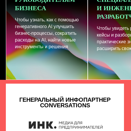
БИЗНЕСА
И ИНЖЕН
РАЗРАБО
Чтобы узнать, как с помощью
генеративного AI улучшить
Чтобы увидеть
бизнес-процессы, сократить
кейсы и разбор
расходы на AI, найти новые
практические з
инструменты и решения
расширить свою