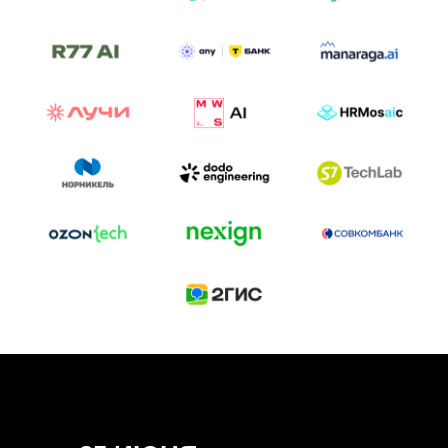
ТРЕК «AI-NATIVE»
И БИТВА АГЕНТОВ
Новый трек «AI-native» — отражение
стремительных изменений в подходах
к построению бизнеса и созданию технологий под
влиянием AI-агентов.
Доклады, дискуссия и битва AI-агентов — 25 июня
на сцене Conversations.