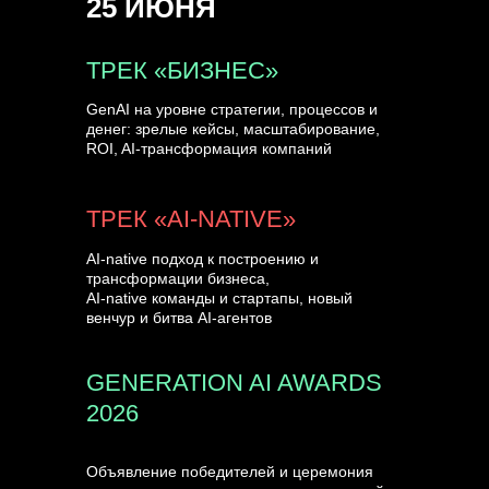
25 ИЮНЯ
УЗНАТЬ БОЛЬШЕ
ТРЕК «БИЗНЕС»
GenAI на уровне стратегии, процессов и
денег: зрелые кейсы, масштабирование,
ROI, AI-трансформация компаний
ТРЕК «AI-NATIVE»
AI-native подход к построению и
трансформации бизнеса,
AI-native команды и стартапы, новый
венчур и битва AI-агентов
GENERATION AI AWARDS
2026
Объявление победителей и церемония