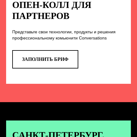
НА НАС В СОЦСЕТЯХ
ОПЕН-КОЛЛ ДЛЯ
ПАРТНЕРОВ
Представьте свои технологии, продукты и решения
TELEGRAM
профессиональному комьюнити Conversations
Эксклюзивные спойлеры к докладам,
анонс новых спикеров и другие
новости конференции
ЗАПОЛНИТЬ БРИФ
ПЕРЕЙТИ
ВКОНТАКТЕ
Новости и записи докладов и
дискуссий с конференции
САНКТ-ПЕТЕРБУРГ.