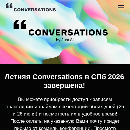
by Just AI
Летняя Conversations в СПб 2026
завершена!
Вы можете приобрести доступ к записям
трансляции и файлам презентаций обоих дней (25
и 26 июня) и посмотреть их в удобное время!
После оплаты на указанную Вами почту придет
письмо от команды конференции. Просмотр
записей трансляции возможен только с одного
устройства единовременно.
По любым вопросам пишите
contact@conversations-ai.co
m
КУПИТЬ ЗАПИСИ