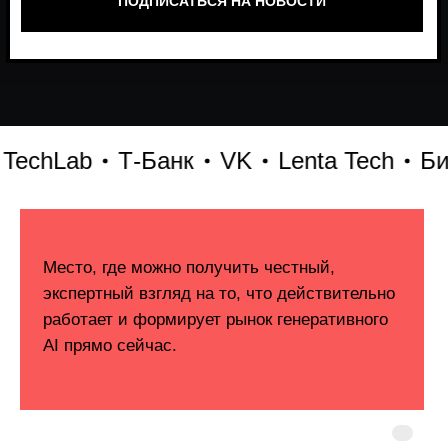
hLab
Т-Банк
VK
Lenta Tech
Битри