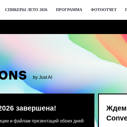
СПИКЕРЫ ЛЕТО 2026
ПРОГРАММА
ФОТООТЧЕТ
by Just AI
 завершена!
Ждем вас 2 де
Conversations
 файлам презентаций обоих дней
Предпродажа билетов Bl
 от команды конференции.
для спикеров откроются 
го устройства единовременно.