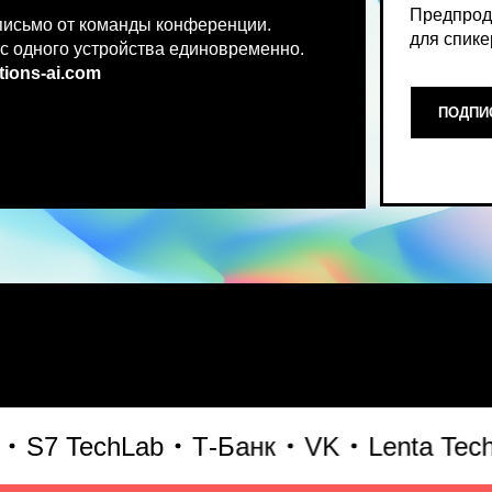
.co
m
ПОДПИСАТЬСЯ НА НОВ
Место, где можно получить чест
7 TechLab
Т-Банк
VK
Lenta Tech
Б
что действительно работает и 
генеративного AI прямо сейчас.