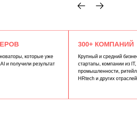
КЕРОВ
300+ КОМПАНИЙ
нноваторы, которые уже
Крупный и средний бизне
AI и получили результат
стартапы, компании из IT,
промышленности, ритейла
HRtech и других отраслей