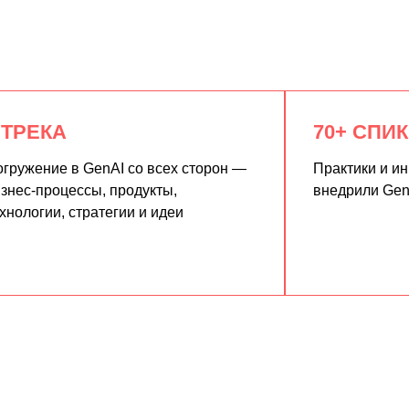
 ТРЕКА
70+ СПИ
гружение в GenAI со всех сторон —
Практики и и
знес-процессы, продукты,
внедрили Gen
хнологии, стратегии и идеи