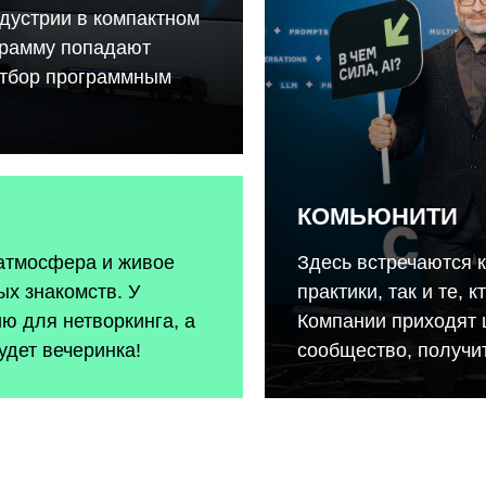
дустрии в компактном
грамму попадают
отбор программным
КОМЬЮНИТИ
 атмосфера и живое
Здесь встречаются 
х знакомств. У
практики, так и те, 
ию для нетворкинга, а
Компании приходят 
удет вечеринка!
сообщество, получит