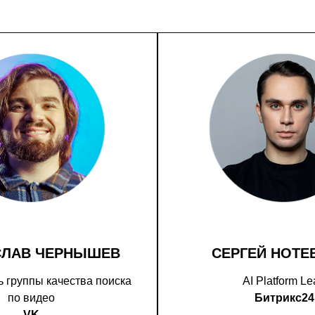
СЛАВ ЧЕРНЫШЕВ
СЕРГЕЙ НОТЕ
 группы качества поиска
AI Platform L
по видео
Битрикс24
VK