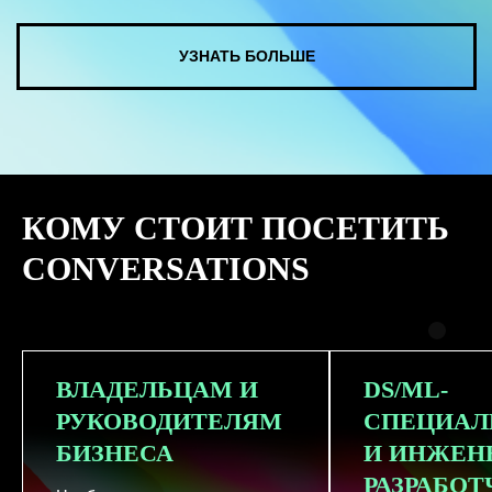
КУПИТЬ ЗАПИСИ
КОМУ СТОИТ ПОСЕТИТЬ
СМОТРЕТЬ ВСЕ ФОТО
CONVERSATIONS
ВЛАДЕЛЬЦАМ И
DS/ML-
РУКОВОДИТЕЛЯМ
СПЕЦИАЛ
БИЗНЕСА
И ИНЖЕН
РАЗРАБО