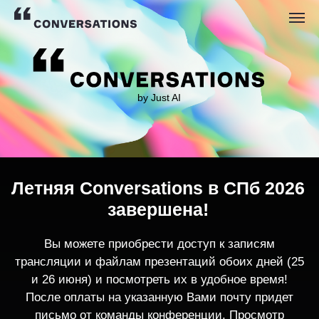
by Just AI
Летняя Conversations в СПб 2026
завершена!
Вы можете приобрести доступ к записям
трансляции и файлам презентаций обоих дней (25
и 26 июня) и посмотреть их в удобное время!
После оплаты на указанную Вами почту придет
письмо от команды конференции. Просмотр
записей трансляции возможен только с одного
устройства единовременно.
По любым вопросам пишите
contact@conversations-ai.co
m
КУПИТЬ ЗАПИСИ