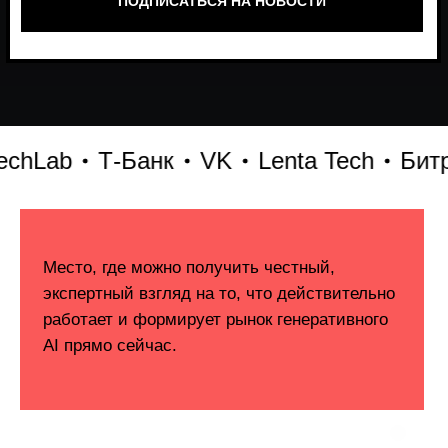
b
Т-Банк
VK
Lenta Tech
Битрикс24