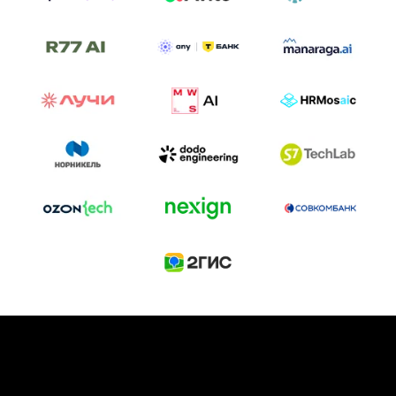
ТРЕК «AI-NATIVE»
И БИТВА АГЕНТОВ
Новый трек «AI-native» — отражение
стремительных изменений в подходах
к построению бизнеса и созданию технологий под
влиянием AI-агентов.
Доклады, дискуссия и битва AI-агентов — 25 июня
на сцене Conversations.