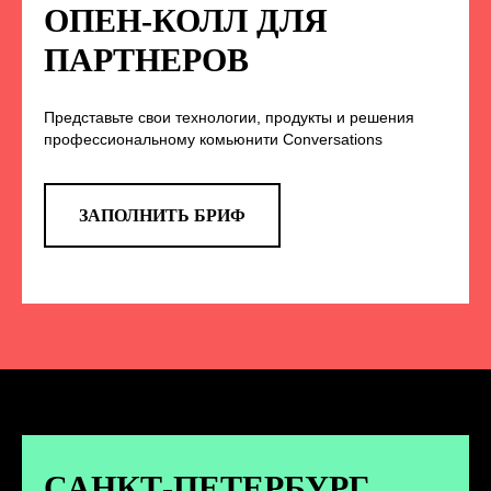
НА НАС В СОЦСЕТЯХ
ОПЕН-КОЛЛ ДЛЯ
ПАРТНЕРОВ
Представьте свои технологии, продукты и решения
TELEGRAM
профессиональному комьюнити Conversations
Эксклюзивные спойлеры к докладам,
анонс новых спикеров и другие
новости конференции
ЗАПОЛНИТЬ БРИФ
ПЕРЕЙТИ
ВКОНТАКТЕ
Новости и записи докладов и
дискуссий с конференции
САНКТ-ПЕТЕРБУРГ.