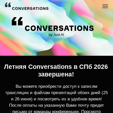
by Just AI
Летняя Conversations в СПб 2026
завершена!
Вы можете приобрести доступ к записям
трансляции и файлам презентаций обоих дней (25
и 26 июня) и посмотреть их в удобное время!
После оплаты на указанную Вами почту придет
письмо от команды конференции. Просмотр
записей трансляции возможен только с одного
устройства единовременно.
По любым вопросам пишите
contact@conversations-ai.co
m
КУПИТЬ ЗАПИСИ