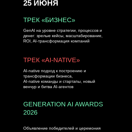
25 ИЮНЯ
УЗНАТЬ БОЛЬШЕ
ТРЕК «БИЗНЕС»
GenAI на уровне стратегии, процессов и
денег: зрелые кейсы, масштабирование,
ROI, AI-трансформация компаний
ТРЕК «AI-NATIVE»
AI-native подход к построению и
трансформации бизнеса,
AI-native команды и стартапы, новый
венчур и битва AI-агентов
GENERATION AI AWARDS
2026
Объявление победителей и церемония