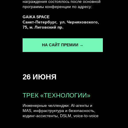
награждения состоялось после основной
программы конференции по адресу:
ГЕНЕРАЛЬНЫЙ ИНФОПАРТНЕР
GAiKA SPACE
CONVERSATIONS
Санкт-Петербург, ул. Черняховского,
75, м. Лиговский пр.
НА САЙТ ПРЕМИИ →
КУПИТЬ ЗАПИСИ
26 ИЮНЯ
СПИКЕРЫ
ТРЕК «ТЕХНОЛОГИИ»
Инженерные челленджи: AI-агенты и
MAS, инфраструктура и безопасность,
кодинг-ассистенты, DSLM, voice-to-voice