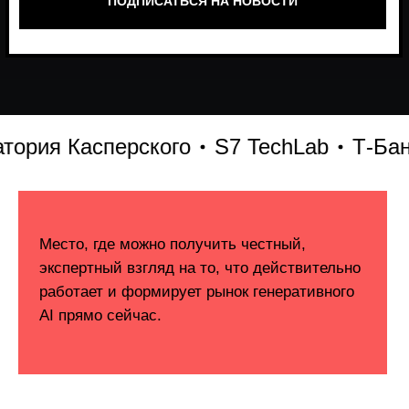
ия Касперского
S7 TechLab
Т-Банк