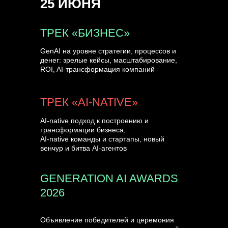
25 ИЮНЯ
УЗНАТЬ БОЛЬШЕ
ТРЕК «БИЗНЕС»
GenAI на уровне стратегии, процессов и
денег: зрелые кейсы, масштабирование,
ROI, AI-трансформация компаний
ТРЕК «AI-NATIVE»
AI-native подход к построению и
трансформации бизнеса,
AI-native команды и стартапы, новый
венчур и битва AI-агентов
GENERATION AI AWARDS
2026
Объявление победителей и церемония