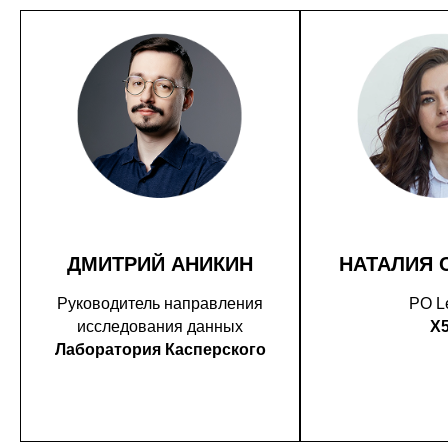
ДМИТРИЙ АНИКИН
НАТАЛИЯ 
Руководитель направления
PO L
исследования данных
X
Лаборатория Касперского