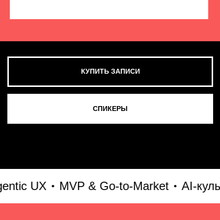
КУПИТЬ ЗАПИСИ
СМОТРЕТЬ ВСЕ ФОТО
ic UX
MVP & Go-to-Market
AI-культу