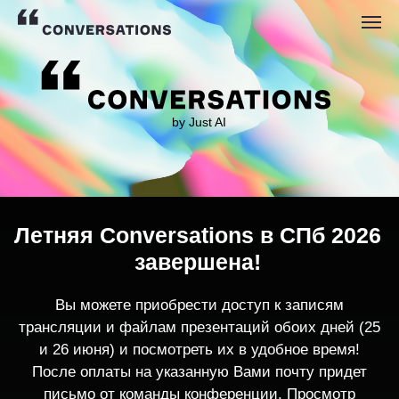
by Just AI
Летняя Conversations в СПб 2026
завершена!
Вы можете приобрести доступ к записям
трансляции и файлам презентаций обоих дней (25
и 26 июня) и посмотреть их в удобное время!
После оплаты на указанную Вами почту придет
письмо от команды конференции. Просмотр
записей трансляции возможен только с одного
устройства единовременно.
По любым вопросам пишите
contact@conversations-ai.co
m
КУПИТЬ ЗАПИСИ