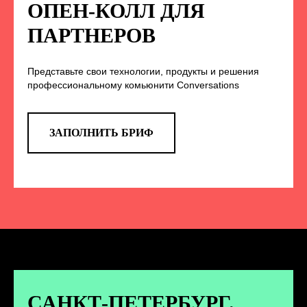
НА НАС В СОЦСЕТЯХ
ОПЕН-КОЛЛ ДЛЯ
ПАРТНЕРОВ
Представьте свои технологии, продукты и решения
TELEGRAM
профессиональному комьюнити Conversations
Эксклюзивные спойлеры к докладам,
анонс новых спикеров и другие
новости конференции
ЗАПОЛНИТЬ БРИФ
ПЕРЕЙТИ
ВКОНТАКТЕ
Новости и записи докладов и
дискуссий с конференции
САНКТ-ПЕТЕРБУРГ.