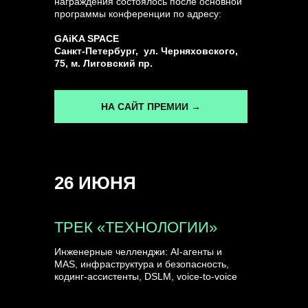
награждения состоялось после основной
программы конференции по адресу:
ГЕНЕРАЛЬНЫЙ ИНФОПАРТНЕР
GAiKA SPACE
CONVERSATIONS
Санкт-Петербург, ул. Черняховского,
75, м. Лиговский пр.
НА САЙТ ПРЕМИИ →
КУПИТЬ ЗАПИСИ
26 ИЮНЯ
СПИКЕРЫ
ТРЕК «ТЕХНОЛОГИИ»
Инженерные челленджи: AI-агенты и
MAS, инфраструктура и безопасность,
кодинг-ассистенты, DSLM, voice-to-voice