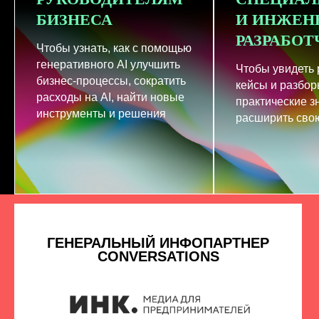
БИЗНЕСА
И ИНЖЕН
РАЗРАБО
Чтобы узнать, как с помощью
генеративного AI улучшить
Чтобы увидеть
бизнес-процессы, сократить
кейсы и разбор
расходы на AI, найти новые
практические з
инструменты и решения
расширить свою