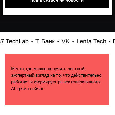
echLab
Т-Банк
VK
Lenta Tech
Бит