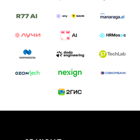
ТРЕК «AI-NATIVE»
И БИТВА АГЕНТОВ
Новый трек «AI-native» — отражение
стремительных изменений в подходах
к построению бизнеса и созданию технологий под
влиянием AI-агентов.
Доклады, дискуссия и битва AI-агентов — 25 июня
на сцене Conversations.