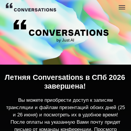
by Just AI
Летняя Conversations в СПб 2026
завершена!
Вы можете приобрести доступ к записям
трансляции и файлам презентаций обоих дней (25
и 26 июня) и посмотреть их в удобное время!
После оплаты на указанную Вами почту придет
письмо от команды конференции. Просмотр
записей трансляции возможен только с одного
устройства единовременно.
По любым вопросам пишите
contact@conversations-ai.co
m
КУПИТЬ ЗАПИСИ