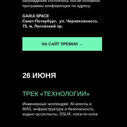
награждения состоялось после основной
программы конференции по адресу:
ГЕНЕРАЛЬНЫЙ ИНФОПАРТНЕР
GAiKA SPACE
CONVERSATIONS
Санкт-Петербург, ул. Черняховского,
75, м. Лиговский пр.
НА САЙТ ПРЕМИИ →
КУПИТЬ ЗАПИСИ
26 ИЮНЯ
СПИКЕРЫ
ТРЕК «ТЕХНОЛОГИИ»
Инженерные челленджи: AI-агенты и
MAS, инфраструктура и безопасность,
кодинг-ассистенты, DSLM, voice-to-voice