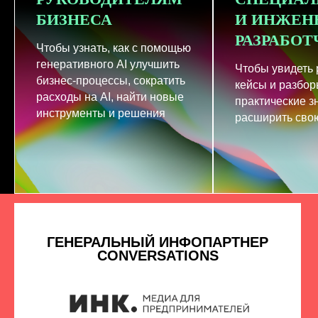
БИЗНЕСА
И ИНЖЕН
РАЗРАБО
Чтобы узнать, как с помощью
генеративного AI улучшить
Чтобы увидеть
бизнес-процессы, сократить
кейсы и разбор
расходы на AI, найти новые
практические з
инструменты и решения
расширить свою