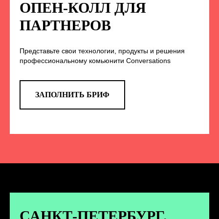
НА НАС В СОЦСЕТЯХ
ОПЕН-КОЛЛ ДЛЯ
ПАРТНЕРОВ
Представьте свои технологии, продукты и решения
TELEGRAM
профессиональному комьюнити Conversations
Эксклюзивные спойлеры к докладам,
анонс новых спикеров и другие
новости конференции
ЗАПОЛНИТЬ БРИФ
ПЕРЕЙТИ
ВКОНТАКТЕ
Новости и записи докладов и
дискуссий с конференции
САНКТ-ПЕТЕРБУРГ.