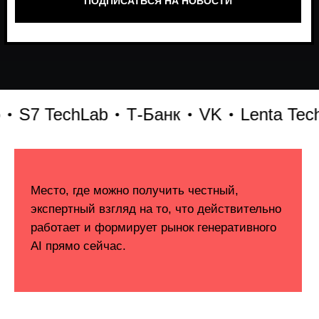
7 TechLab
Т-Банк
VK
Lenta Tech