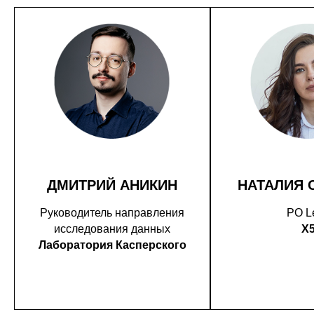
ДМИТРИЙ АНИКИН
НАТАЛИЯ 
Руководитель направления
PO L
исследования данных
X
Лаборатория Касперского