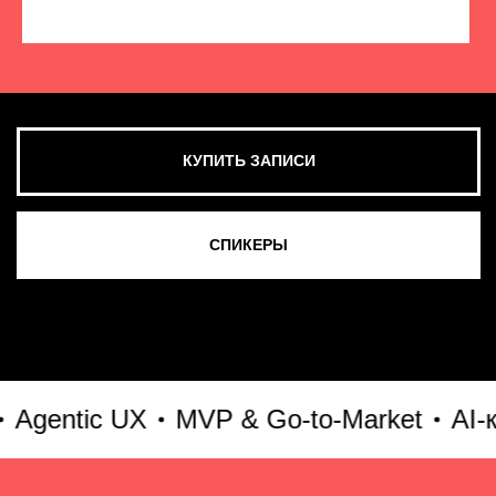
КУПИТЬ ЗАПИСИ
СМОТРЕТЬ ВСЕ ФОТО
entic UX
MVP & Go-to-Market
AI-кул