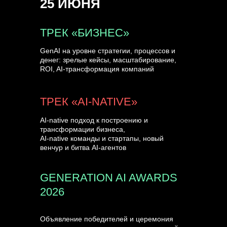
25 ИЮНЯ
УЗНАТЬ БОЛЬШЕ
ТРЕК «БИЗНЕС»
GenAI на уровне стратегии, процессов и
денег: зрелые кейсы, масштабирование,
ROI, AI-трансформация компаний
ТРЕК «AI-NATIVE»
AI-native подход к построению и
трансформации бизнеса,
AI-native команды и стартапы, новый
венчур и битва AI-агентов
GENERATION AI AWARDS
2026
Объявление победителей и церемония