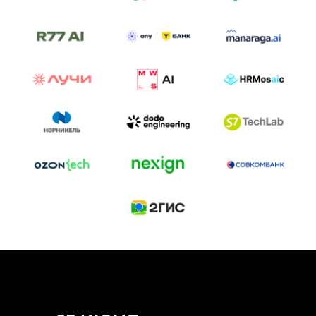
ТРЕК «AI-NATIVE»
И БИТВА АГЕНТОВ
Новый трек «AI-native» — отражение
стремительных изменений в подходах
к построению бизнеса и созданию технологий под
влиянием AI-агентов.
Доклады, дискуссия и битва AI-агентов — 25 июня
на сцене Conversations.