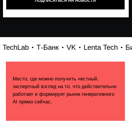
Lab
Т-Банк
VK
Lenta Tech
Битрикс