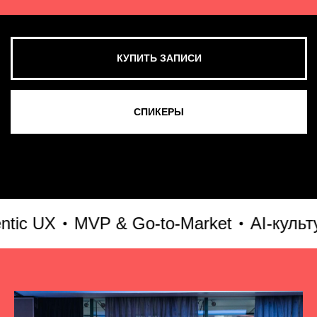
X
MVP & Go-to-Market
AI-культура и