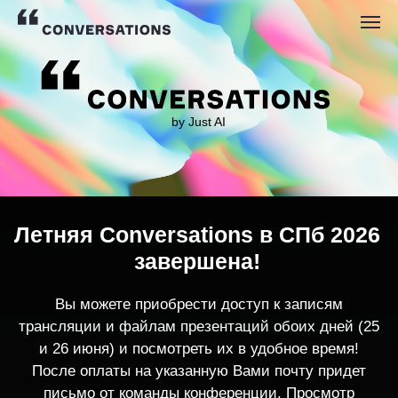
by Just AI
Летняя Conversations в СПб 2026
завершена!
Вы можете приобрести доступ к записям
трансляции и файлам презентаций обоих дней (25
и 26 июня) и посмотреть их в удобное время!
После оплаты на указанную Вами почту придет
письмо от команды конференции. Просмотр
записей трансляции возможен только с одного
устройства единовременно.
По любым вопросам пишите
contact@conversations-ai.co
m
КУПИТЬ ЗАПИСИ