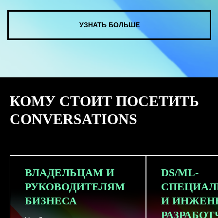
КУПИТЬ ЗАПИСИ
КОМУ СТОИТ ПОСЕТИТЬ
СМОТРЕТЬ ВСЕ ФОТО
CONVERSATIONS
ВЛАДЕЛЬЦАМ И
DS/ML-
РУКОВОДИТЕЛЯМ
СПЕЦИАЛ
БИЗНЕСА
И ИНЖЕН
РАЗРАБО