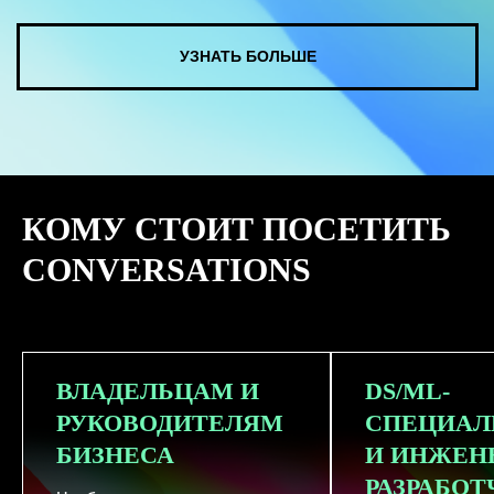
КУПИТЬ ЗАПИСИ
КОМУ СТОИТ ПОСЕТИТЬ
СМОТРЕТЬ ВСЕ ФОТО
CONVERSATIONS
ВЛАДЕЛЬЦАМ И
DS/ML-
РУКОВОДИТЕЛЯМ
СПЕЦИАЛ
БИЗНЕСА
И ИНЖЕН
РАЗРАБО