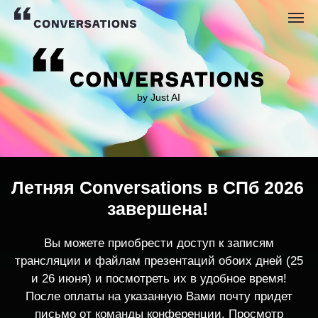
by Just AI
Летняя Conversations в СПб 2026
завершена!
Вы можете приобрести доступ к записям
трансляции и файлам презентаций обоих дней (25
и 26 июня) и посмотреть их в удобное время!
После оплаты на указанную Вами почту придет
письмо от команды конференции. Просмотр
записей трансляции возможен только с одного
устройства единовременно.
По любым вопросам пишите
contact@conversations-ai.co
m
КУПИТЬ ЗАПИСИ