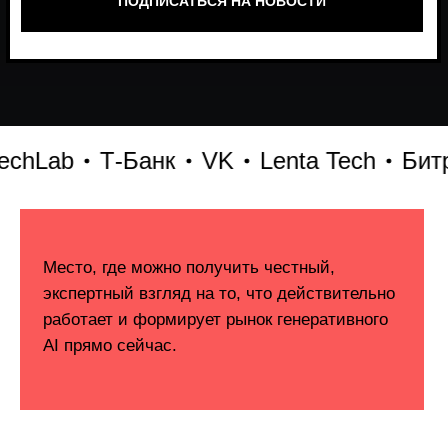
b
Т-Банк
VK
Lenta Tech
Битрикс2