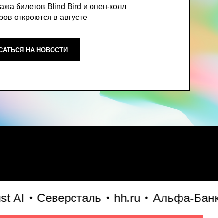
ОСТИ
ный, экспертный взгляд на то,
I
Северсталь
hh.ru
Альфа-Банк
O
формирует рынок