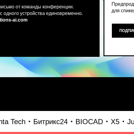
.co
m
ПОДПИСАТЬСЯ НА НОВ
Место, где можно получить чест
Tech
Битрикс24
BIOCAD
X5
Just A
что действительно работает и 
генеративного AI прямо сейчас.