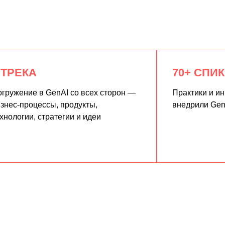
 ТРЕКА
70+ СПИ
гружение в GenAI со всех сторон —
Практики и и
знес-процессы, продукты,
внедрили Gen
хнологии, стратегии и идеи