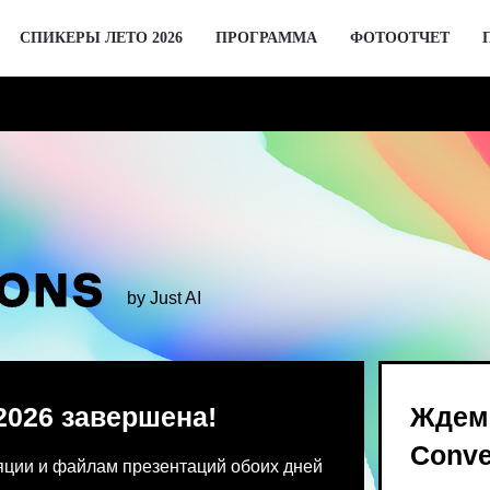
СПИКЕРЫ ЛЕТО 2026
ПРОГРАММА
ФОТООТЧЕТ
by Just AI
 завершена!
Ждем вас 2 де
Conversations
 файлам презентаций обоих дней
Предпродажа билетов Bl
 от команды конференции.
для спикеров откроются 
го устройства единовременно.