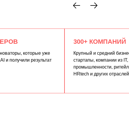
КЕРОВ
300+ КОМПАНИЙ
нноваторы, которые уже
Крупный и средний бизне
AI и получили результат
стартапы, компании из IT,
промышленности, ритейла
HRtech и других отраслей