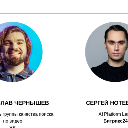
СЛАВ ЧЕРНЫШЕВ
СЕРГЕЙ НОТЕ
 группы качества поиска
AI Platform L
по видео
Битрикс24
VK