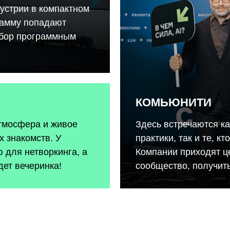
устрии в компактном
рамму попадают
тбор программным
КОМЬЮНИТИ
атмосфера и живое
Здесь встречаются к
 знакомств. У
практики, так и те, к
 для нетворкинга, а
Компании приходят ц
дет вечеринка!
сообщество, получить