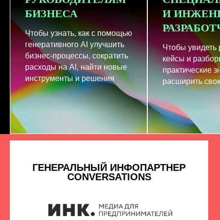
БИЗНЕСА
И ИНЖЕН
РАЗРАБО
Чтобы узнать, как с помощью
генеративного AI улучшить
Чтобы увидеть
бизнес-процессы, сократить
кейсы и разбор
расходы на AI, найти новые
практические з
инструменты и решения
расширить свою