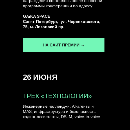
награждения состоялось после основной
программы конференции по адресу:
ГЕНЕРАЛЬНЫЙ ИНФОПАРТНЕР
GAiKA SPACE
CONVERSATIONS
Санкт-Петербург, ул. Черняховского,
75, м. Лиговский пр.
НА САЙТ ПРЕМИИ →
КУПИТЬ ЗАПИСИ
26 ИЮНЯ
СПИКЕРЫ
ТРЕК «ТЕХНОЛОГИИ»
Инженерные челленджи: AI-агенты и
MAS, инфраструктура и безопасность,
кодинг-ассистенты, DSLM, voice-to-voice