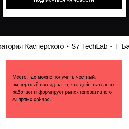
рия Касперского
S7 TechLab
Т-Банк