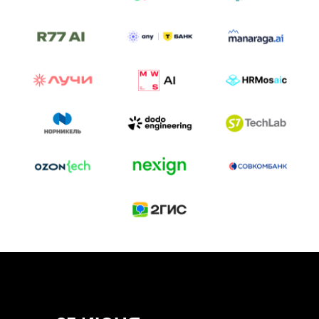
ТРЕК «AI-NATIVE»
И БИТВА АГЕНТОВ
Новый трек «AI-native» — отражение
стремительных изменений в подходах
к построению бизнеса и созданию технологий под
влиянием AI-агентов.
Доклады, дискуссия и битва AI-агентов — 25 июня
на сцене Conversations.