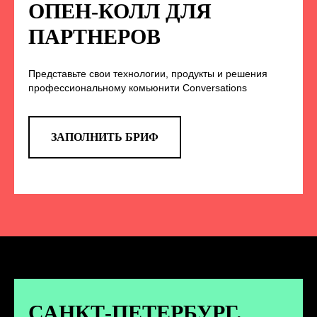
НА НАС В СОЦСЕТЯХ
ОПЕН-КОЛЛ ДЛЯ
ПАРТНЕРОВ
Представьте свои технологии, продукты и решения
TELEGRAM
профессиональному комьюнити Conversations
Эксклюзивные спойлеры к докладам,
анонс новых спикеров и другие
новости конференции
ЗАПОЛНИТЬ БРИФ
ПЕРЕЙТИ
ВКОНТАКТЕ
Новости и записи докладов и
дискуссий с конференции
САНКТ-ПЕТЕРБУРГ.