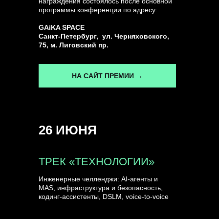
награждения состоялось после основной
программы конференции по адресу:
ГЕНЕРАЛЬНЫЙ ИНФОПАРТНЕР
GAiKA SPACE
CONVERSATIONS
Санкт-Петербург, ул. Черняховского,
75, м. Лиговский пр.
НА САЙТ ПРЕМИИ →
КУПИТЬ ЗАПИСИ
26 ИЮНЯ
СПИКЕРЫ
ТРЕК «ТЕХНОЛОГИИ»
Инженерные челленджи: AI-агенты и
MAS, инфраструктура и безопасность,
кодинг-ассистенты, DSLM, voice-to-voice