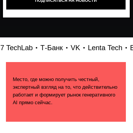
echLab
Т-Банк
VK
Lenta Tech
Битр