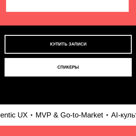
КУПИТЬ ЗАПИСИ
СМОТРЕТЬ ВСЕ ФОТО
ic UX
MVP & Go-to-Market
AI-культур