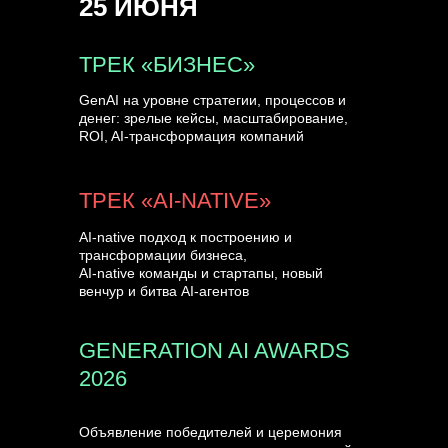
25 ИЮНЯ
УЗНАТЬ БОЛЬШЕ
ТРЕК «БИЗНЕС»
GenAI на уровне стратегии, процессов и
денег: зрелые кейсы, масштабирование,
ROI, AI-трансформация компаний
ТРЕК «AI-NATIVE»
AI-native подход к построению и
трансформации бизнеса,
AI-native команды и стартапы, новый
венчур и битва AI-агентов
GENERATION AI AWARDS
2026
Объявление победителей и церемония