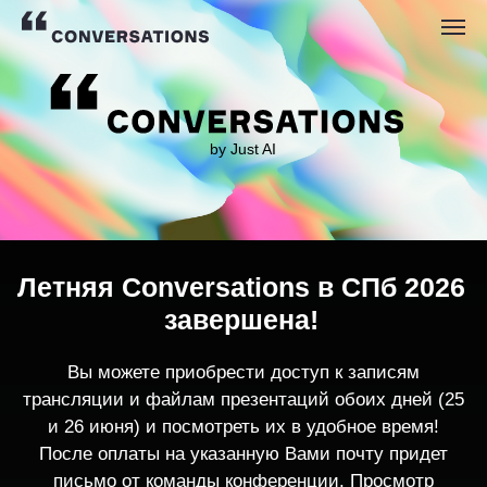
by Just AI
Летняя Conversations в СПб 2026
завершена!
Вы можете приобрести доступ к записям
трансляции и файлам презентаций обоих дней (25
и 26 июня) и посмотреть их в удобное время!
После оплаты на указанную Вами почту придет
письмо от команды конференции. Просмотр
записей трансляции возможен только с одного
устройства единовременно.
По любым вопросам пишите
contact@conversations-ai.co
m
КУПИТЬ ЗАПИСИ