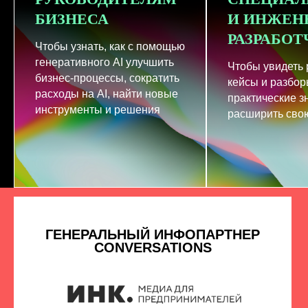
БИЗНЕСА
И ИНЖЕН
РАЗРАБО
Чтобы узнать, как с помощью
генеративного AI улучшить
Чтобы увидеть
бизнес-процессы, сократить
кейсы и разбор
расходы на AI, найти новые
практические з
инструменты и решения
расширить свою