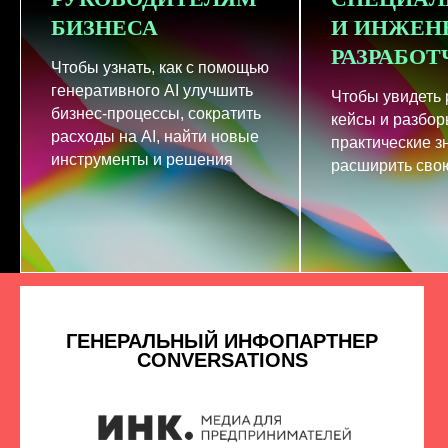
БИЗНЕСА
И ИНЖЕН
РАЗРАБО
Чтобы узнать, как с помощью
генеративного AI улучшить
Чтобы увидеть
бизнес-процессы, сократить
кейсы и разбор
расходы на AI, найти новые
практические з
инструменты и решения
расширить свою