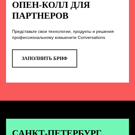
НА НАС В СОЦСЕТЯХ
ОПЕН-КОЛЛ ДЛЯ
ПАРТНЕРОВ
Представьте свои технологии, продукты и решения
TELEGRAM
профессиональному комьюнити Conversations
Эксклюзивные спойлеры к докладам,
анонс новых спикеров и другие
новости конференции
ЗАПОЛНИТЬ БРИФ
ПЕРЕЙТИ
ВКОНТАКТЕ
Новости и записи докладов и
дискуссий с конференции
САНКТ-ПЕТЕРБУРГ.