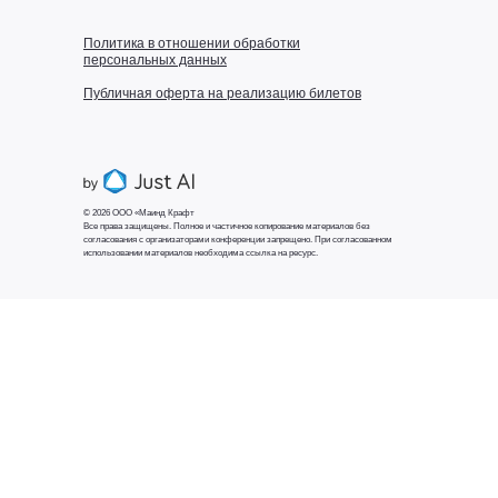
Политика в отношении обработки
персональных данных
Публичная оферта на реализацию билетов
© 2026 ООО «Маинд Крафт
Все права защищены. Полное и частичное копирование материалов без
согласования с организаторами конференции запрещено. При согласованном
использовании материалов необходима ссылка на ресурс.