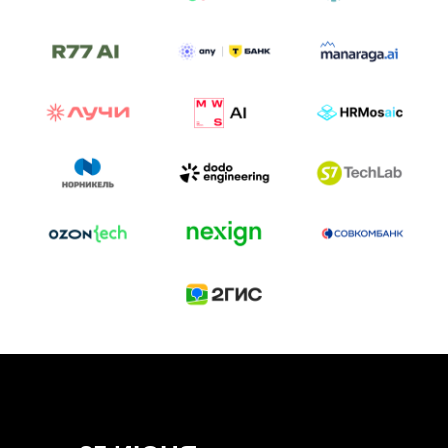
ТРЕК «AI-NATIVE»
И БИТВА АГЕНТОВ
Новый трек «AI-native» — отражение
стремительных изменений в подходах
к построению бизнеса и созданию технологий под
влиянием AI-агентов.
Доклады, дискуссия и битва AI-агентов — 25 июня
на сцене Conversations.