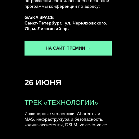
награждения состоялось после основной
программы конференции по адресу:
ГЕНЕРАЛЬНЫЙ ИНФОПАРТНЕР
GAiKA SPACE
CONVERSATIONS
Санкт-Петербург, ул. Черняховского,
75, м. Лиговский пр.
НА САЙТ ПРЕМИИ →
КУПИТЬ ЗАПИСИ
26 ИЮНЯ
СПИКЕРЫ
ТРЕК «ТЕХНОЛОГИИ»
Инженерные челленджи: AI-агенты и
MAS, инфраструктура и безопасность,
кодинг-ассистенты, DSLM, voice-to-voice