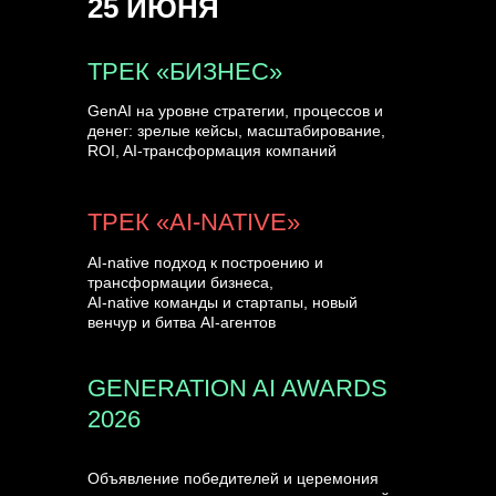
25 ИЮНЯ
УЗНАТЬ БОЛЬШЕ
ТРЕК «БИЗНЕС»
GenAI на уровне стратегии, процессов и
денег: зрелые кейсы, масштабирование,
ROI, AI-трансформация компаний
ТРЕК «AI-NATIVE»
AI-native подход к построению и
трансформации бизнеса,
AI-native команды и стартапы, новый
венчур и битва AI-агентов
GENERATION AI AWARDS
2026
Объявление победителей и церемония