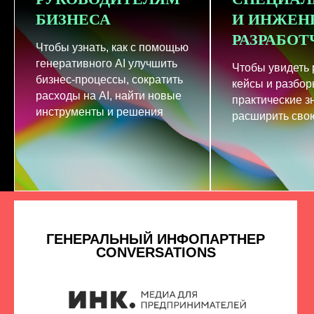
БИЗНЕСА
И ИНЖЕН
РАЗРАБО
Чтобы узнать, как с помощью
генеративного AI улучшить
Чтобы увидеть
бизнес-процессы, сократить
кейсы и разбор
расходы на AI, найти новые
практические з
инструменты и решения
расширить свою