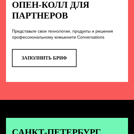
НА НАС В СОЦСЕТЯХ
ОПЕН-КОЛЛ ДЛЯ
ПАРТНЕРОВ
Представьте свои технологии, продукты и решения
TELEGRAM
профессиональному комьюнити Conversations
Эксклюзивные спойлеры к докладам,
анонс новых спикеров и другие
новости конференции
ЗАПОЛНИТЬ БРИФ
ПЕРЕЙТИ
ВКОНТАКТЕ
Новости и записи докладов и
дискуссий с конференции
САНКТ-ПЕТЕРБУРГ.