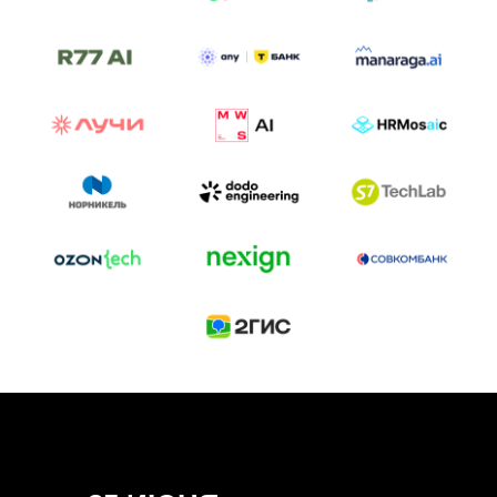
ТРЕК «AI-NATIVE»
И БИТВА АГЕНТОВ
Новый трек «AI-native» — отражение
стремительных изменений в подходах
к построению бизнеса и созданию технологий под
влиянием AI-агентов.
Доклады, дискуссия и битва AI-агентов — 25 июня
на сцене Conversations.