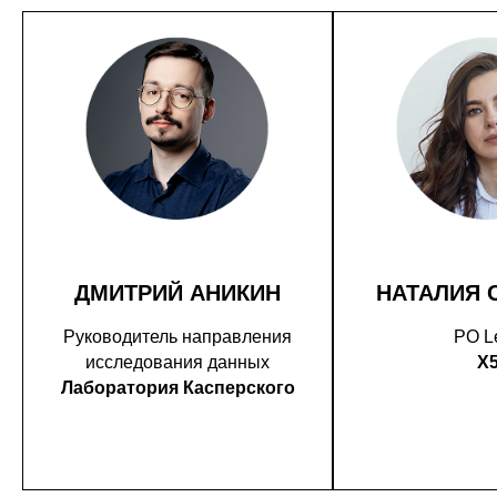
ДМИТРИЙ АНИКИН
НАТАЛИЯ 
Руководитель направления
PO L
исследования данных
X
Лаборатория Касперского