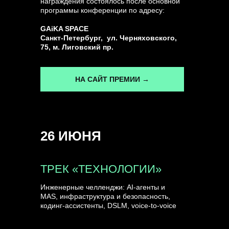
награждения состоялось после основной
программы конференции по адресу:
ГЕНЕРАЛЬНЫЙ ИНФОПАРТНЕР
GAiKA SPACE
CONVERSATIONS
Санкт-Петербург, ул. Черняховского,
75, м. Лиговский пр.
НА САЙТ ПРЕМИИ →
КУПИТЬ ЗАПИСИ
26 ИЮНЯ
СПИКЕРЫ
ТРЕК «ТЕХНОЛОГИИ»
Инженерные челленджи: AI-агенты и
MAS, инфраструктура и безопасность,
кодинг-ассистенты, DSLM, voice-to-voice