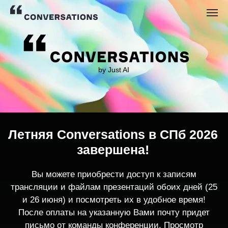
by Just AI
Летняя Conversations в СПб 2026
завершена!
Вы можете приобрести доступ к записям
трансляции и файлам презентаций обоих дней (25
и 26 июня) и посмотреть их в удобное время!
После оплаты на указанную Вами почту придет
письмо от команды конференции. Просмотр
записей трансляции возможен только с одного
устройства единовременно.
По любым вопросам пишите
contact@conversations-ai.co
m
КУПИТЬ ЗАПИСИ