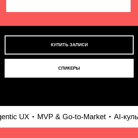
КУПИТЬ ЗАПИСИ
СМОТРЕТЬ ВСЕ ФОТО
ic UX
MVP & Go-to-Market
AI-культу