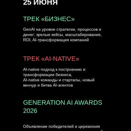
25 ИЮНЯ
УЗНАТЬ БОЛЬШЕ
ТРЕК «БИЗНЕС»
GenAI на уровне стратегии, процессов и
денег: зрелые кейсы, масштабирование,
ROI, AI-трансформация компаний
ТРЕК «AI-NATIVE»
AI-native подход к построению и
трансформации бизнеса,
AI-native команды и стартапы, новый
венчур и битва AI-агентов
GENERATION AI AWARDS
2026
Объявление победителей и церемония