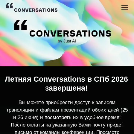
by Just AI
Летняя Conversations в СПб 2026
завершена!
Вы можете приобрести доступ к записям
трансляции и файлам презентаций обоих дней (25
и 26 июня) и посмотреть их в удобное время!
После оплаты на указанную Вами почту придет
письмо от команды конференции. Просмотр
записей трансляции возможен только с одного
устройства единовременно.
По любым вопросам пишите
contact@conversations-ai.co
m
КУПИТЬ ЗАПИСИ