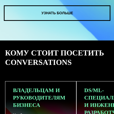
КУПИТЬ ЗАПИСИ
КОМУ СТОИТ ПОСЕТИТЬ
СМОТРЕТЬ ВСЕ ФОТО
CONVERSATIONS
ВЛАДЕЛЬЦАМ И
DS/ML-
РУКОВОДИТЕЛЯМ
СПЕЦИАЛ
БИЗНЕСА
И ИНЖЕН
РАЗРАБО