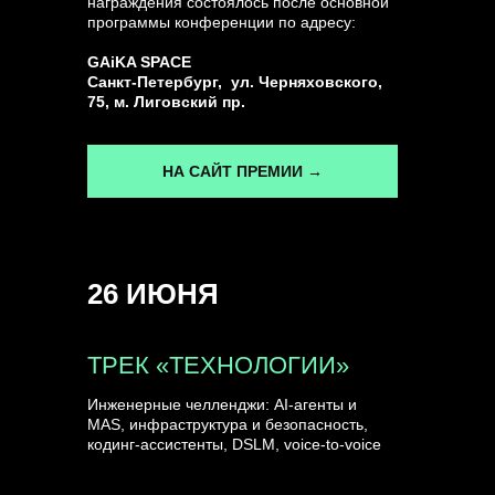
награждения состоялось после основной
программы конференции по адресу:
ГЕНЕРАЛЬНЫЙ ИНФОПАРТНЕР
GAiKA SPACE
CONVERSATIONS
Санкт-Петербург, ул. Черняховского,
75, м. Лиговский пр.
НА САЙТ ПРЕМИИ →
КУПИТЬ ЗАПИСИ
26 ИЮНЯ
СПИКЕРЫ
ТРЕК «ТЕХНОЛОГИИ»
Инженерные челленджи: AI-агенты и
MAS, инфраструктура и безопасность,
кодинг-ассистенты, DSLM, voice-to-voice