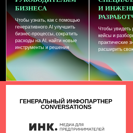
БИЗНЕСА
И ИНЖЕН
РАЗРАБО
Чтобы узнать, как с помощью
генеративного AI улучшить
Чтобы увидеть
бизнес-процессы, сократить
кейсы и разбор
расходы на AI, найти новые
практические з
инструменты и решения
расширить свою