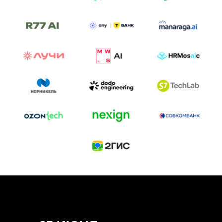
ТРЕК «AI-NATIVE»
И БИТВА АГЕНТОВ
Новый трек «AI-native» — отражение
стремительных изменений в подходах
к построению бизнеса и созданию технологий под
влиянием AI-агентов.
Доклады, дискуссия и битва AI-агентов — 25 июня
на сцене Conversations.