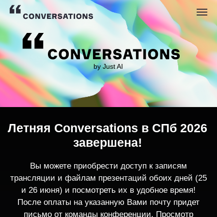
by Just AI
Летняя Conversations в СПб 2026
завершена!
Вы можете приобрести доступ к записям
трансляции и файлам презентаций обоих дней (25
и 26 июня) и посмотреть их в удобное время!
После оплаты на указанную Вами почту придет
письмо от команды конференции. Просмотр
записей трансляции возможен только с одного
устройства единовременно.
По любым вопросам пишите
contact@conversations-ai.co
m
КУПИТЬ ЗАПИСИ