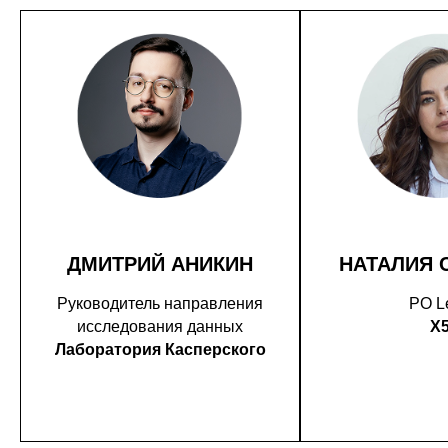
ДМИТРИЙ АНИКИН
НАТАЛИЯ 
Руководитель направления
PO L
исследования данных
X
Лаборатория Касперского