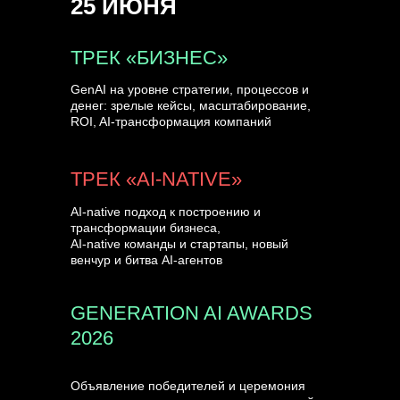
25 ИЮНЯ
УЗНАТЬ БОЛЬШЕ
ТРЕК «БИЗНЕС»
GenAI на уровне стратегии, процессов и
денег: зрелые кейсы, масштабирование,
ROI, AI-трансформация компаний
ТРЕК «AI-NATIVE»
AI-native подход к построению и
трансформации бизнеса,
AI-native команды и стартапы, новый
венчур и битва AI-агентов
GENERATION AI AWARDS
2026
Объявление победителей и церемония