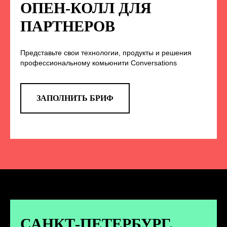
НА НАС В СОЦСЕТЯХ
ОПЕН-КОЛЛ ДЛЯ
ПАРТНЕРОВ
Представьте свои технологии, продукты и решения
TELEGRAM
профессиональному комьюнити Conversations
Эксклюзивные спойлеры к докладам,
анонс новых спикеров и другие
новости конференции
ЗАПОЛНИТЬ БРИФ
ПЕРЕЙТИ
ВКОНТАКТЕ
Новости и записи докладов и
дискуссий с конференции
САНКТ-ПЕТЕРБУРГ.