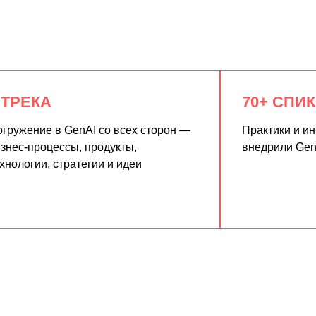
 ТРЕКА
70+ СПИ
гружение в GenAI со всех сторон —
Практики и и
знес-процессы, продукты,
внедрили Gen
хнологии, стратегии и идеи