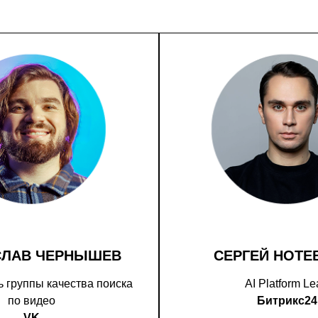
СЛАВ ЧЕРНЫШЕВ
СЕРГЕЙ НОТЕ
 группы качества поиска
AI Platform L
по видео
Битрикс24
VK