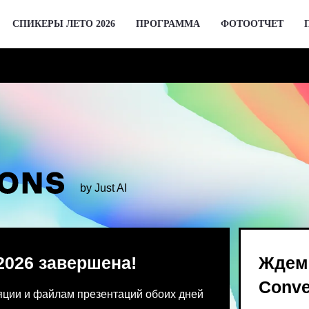
СПИКЕРЫ ЛЕТО 2026
ПРОГРАММА
ФОТООТЧЕТ
by Just AI
 завершена!
Ждем вас 2 де
Conversations
 файлам презентаций обоих дней
Предпродажа билетов Bl
 от команды конференции.
для спикеров откроются 
го устройства единовременно.