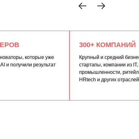
КЕРОВ
300+ КОМПАНИЙ
нноваторы, которые уже
Крупный и средний бизне
AI и получили результат
стартапы, компании из IT,
промышленности, ритейла
HRtech и других отраслей