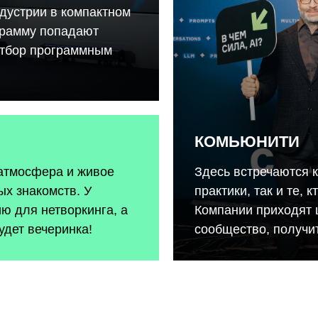
дустрии в компактном
грамму попадают
отбор программным
КОМЬЮНИТИ
 атмосфера и живое
Здесь встречаются 
х знакомств. У
практики, так и те, 
ию для нетворкинга, а
Компании приходят 
удет вечеринка!
сообщество, получит