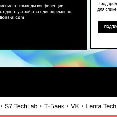
.co
m
ПОДПИСАТЬСЯ НА НОВ
Место, где можно получить чест
 TechLab
Т-Банк
VK
Lenta Tech
Б
что действительно работает и 
генеративного AI прямо сейчас.