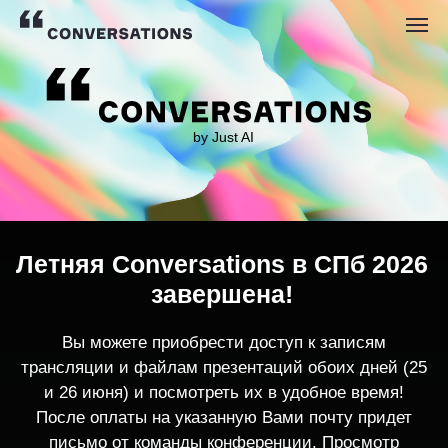
by Just AI
Летняя Conversations в СПб 2026
завершена!
Вы можете приобрести доступ к записям
трансляции и файлам презентаций обоих дней (25
и 26 июня) и посмотреть их в удобное время!
После оплаты на указанную Вами почту придет
письмо от команды конференции. Просмотр
записей трансляции возможен только с одного
устройства единовременно.
По любым вопросам пишите
contact@conversations-ai.co
m
КУПИТЬ ЗАПИСИ