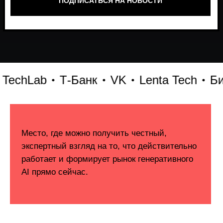
hLab
Т-Банк
VK
Lenta Tech
Битри