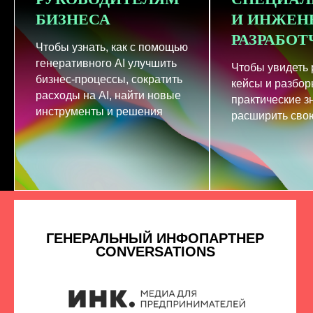
БИЗНЕСА
И ИНЖЕН
РАЗРАБО
Чтобы узнать, как с помощью
генеративного AI улучшить
Чтобы увидеть
бизнес-процессы, сократить
кейсы и разбор
расходы на AI, найти новые
практические з
инструменты и решения
расширить свою