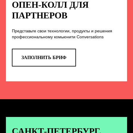
НА НАС В СОЦСЕТЯХ
ОПЕН-КОЛЛ ДЛЯ
ПАРТНЕРОВ
Представьте свои технологии, продукты и решения
TELEGRAM
профессиональному комьюнити Conversations
Эксклюзивные спойлеры к докладам,
анонс новых спикеров и другие
новости конференции
ЗАПОЛНИТЬ БРИФ
ПЕРЕЙТИ
ВКОНТАКТЕ
Новости и записи докладов и
дискуссий с конференции
САНКТ-ПЕТЕРБУРГ.