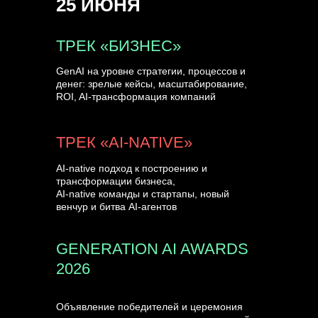
25 ИЮНЯ
УЗНАТЬ БОЛЬШЕ
ТРЕК «БИЗНЕС»
GenAI на уровне стратегии, процессов и
денег: зрелые кейсы, масштабирование,
ROI, AI-трансформация компаний
ТРЕК «AI-NATIVE»
AI-native подход к построению и
трансформации бизнеса,
AI-native команды и стартапы, новый
венчур и битва AI-агентов
GENERATION AI AWARDS
2026
Объявление победителей и церемония