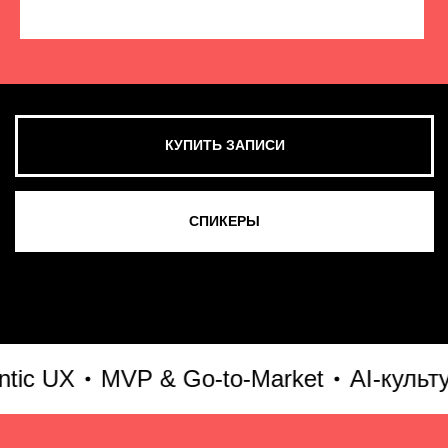
КУПИТЬ ЗАПИСИ
СМОТРЕТЬ ВСЕ ФОТО
 UX
MVP & Go-to-Market
AI-культура 