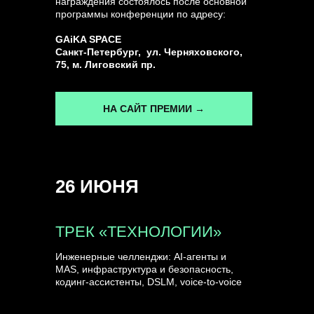
награждения состоялось после основной
программы конференции по адресу:
ГЕНЕРАЛЬНЫЙ ИНФОПАРТНЕР
GAiKA SPACE
CONVERSATIONS
Санкт-Петербург, ул. Черняховского,
75, м. Лиговский пр.
НА САЙТ ПРЕМИИ →
КУПИТЬ ЗАПИСИ
26 ИЮНЯ
СПИКЕРЫ
ТРЕК «ТЕХНОЛОГИИ»
Инженерные челленджи: AI-агенты и
MAS, инфраструктура и безопасность,
кодинг-ассистенты, DSLM, voice-to-voice