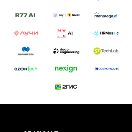
ТРЕК «AI-NATIVE»
И БИТВА АГЕНТОВ
Новый трек «AI-native» — отражение
стремительных изменений в подходах
к построению бизнеса и созданию технологий под
влиянием AI-агентов.
Доклады, дискуссия и битва AI-агентов — 25 июня
на сцене Conversations.