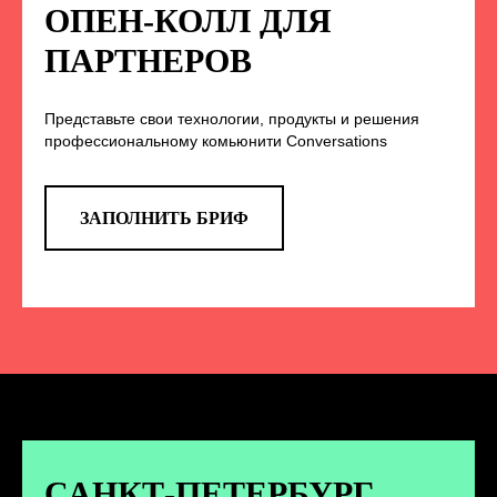
НА НАС В СОЦСЕТЯХ
ОПЕН-КОЛЛ ДЛЯ
ПАРТНЕРОВ
Представьте свои технологии, продукты и решения
TELEGRAM
профессиональному комьюнити Conversations
Эксклюзивные спойлеры к докладам,
анонс новых спикеров и другие
новости конференции
ЗАПОЛНИТЬ БРИФ
ПЕРЕЙТИ
ВКОНТАКТЕ
Новости и записи докладов и
дискуссий с конференции
САНКТ-ПЕТЕРБУРГ.