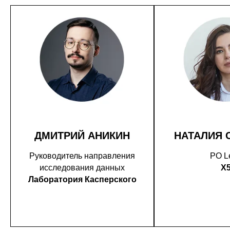
ДМИТРИЙ АНИКИН
НАТАЛИЯ 
Руководитель направления
PO L
исследования данных
X
Лаборатория Касперского