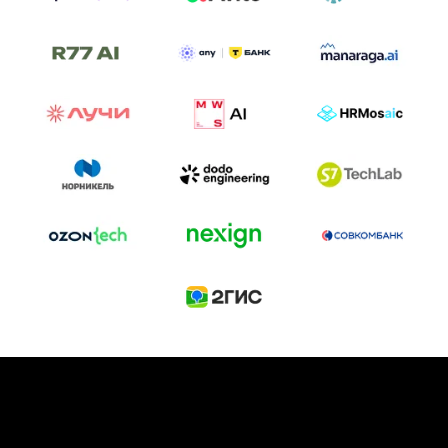
ТРЕК «AI-NATIVE»
И БИТВА АГЕНТОВ
Новый трек «AI-native» — отражение
стремительных изменений в подходах
к построению бизнеса и созданию технологий под
влиянием AI-агентов.
Доклады, дискуссия и битва AI-агентов — 25 июня
на сцене Conversations.