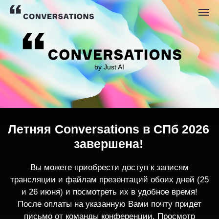
by Just AI
Летняя Conversations в СПб 2026
завершена!
Вы можете приобрести доступ к записям
трансляции и файлам презентаций обоих дней (25
и 26 июня) и посмотреть их в удобное время!
После оплаты на указанную Вами почту придет
письмо от команды конференции. Просмотр
записей трансляции возможен только с одного
устройства единовременно.
По любым вопросам пишите
contact@conversations-ai.co
m
КУПИТЬ ЗАПИСИ