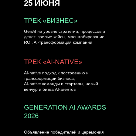
25 ИЮНЯ
УЗНАТЬ БОЛЬШЕ
ТРЕК «БИЗНЕС»
GenAI на уровне стратегии, процессов и
денег: зрелые кейсы, масштабирование,
ROI, AI-трансформация компаний
ТРЕК «AI-NATIVE»
AI-native подход к построению и
трансформации бизнеса,
AI-native команды и стартапы, новый
венчур и битва AI-агентов
GENERATION AI AWARDS
2026
Объявление победителей и церемония