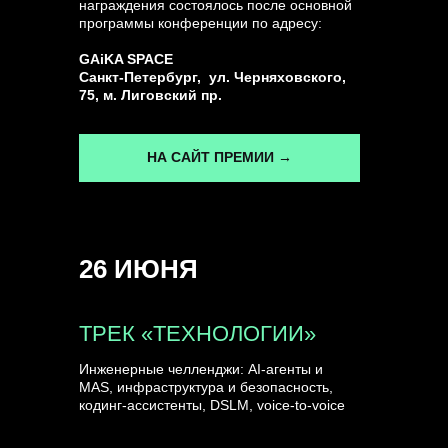
награждения состоялось после основной
программы конференции по адресу:
ГЕНЕРАЛЬНЫЙ ИНФОПАРТНЕР
GAiKA SPACE
CONVERSATIONS
Санкт-Петербург, ул. Черняховского,
75, м. Лиговский пр.
НА САЙТ ПРЕМИИ →
КУПИТЬ ЗАПИСИ
26 ИЮНЯ
СПИКЕРЫ
ТРЕК «ТЕХНОЛОГИИ»
Инженерные челленджи: AI-агенты и
MAS, инфраструктура и безопасность,
кодинг-ассистенты, DSLM, voice-to-voice