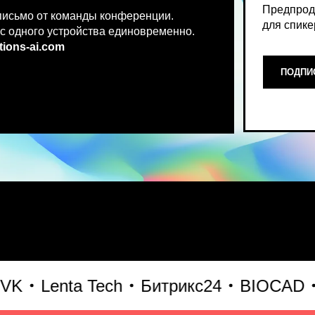
.co
m
ПОДПИСАТЬСЯ НА НОВ
Место, где можно получить чест
Lenta Tech
Битрикс24
BIOCAD
X5
что действительно работает и 
генеративного AI прямо сейчас.