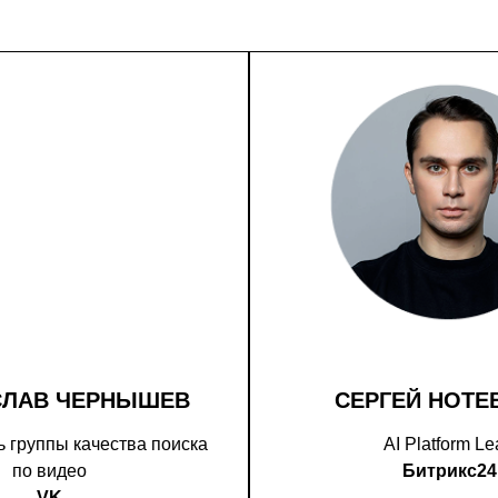
СЛАВ ЧЕРНЫШЕВ
СЕРГЕЙ НОТЕ
 группы качества поиска
AI Platform L
по видео
Битрикс24
VK