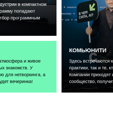
дустрии в компактном
грамму попадают
отбор программным
КОМЬЮНИТИ
 атмосфера и живое
Здесь встречаются 
х знакомств. У
практики, так и те, 
ию для нетворкинга, а
Компании приходят 
удет вечеринка!
сообщество, получит