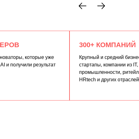
КЕРОВ
300+ КОМПАНИЙ
нноваторы, которые уже
Крупный и средний бизне
AI и получили результат
стартапы, компании из IT,
промышленности, ритейла
HRtech и других отраслей