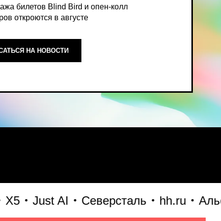
ОСТИ
ный, экспертный взгляд на то,
Just AI
Северсталь
hh.ru
Альфа-
формирует рынок