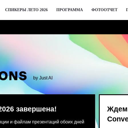
СПИКЕРЫ ЛЕТО 2026
ПРОГРАММА
ФОТООТЧЕТ
by Just AI
 завершена!
Ждем вас 2 де
Conversations
 файлам презентаций обоих дней
Предпродажа билетов Bl
 от команды конференции.
для спикеров откроются 
го устройства единовременно.