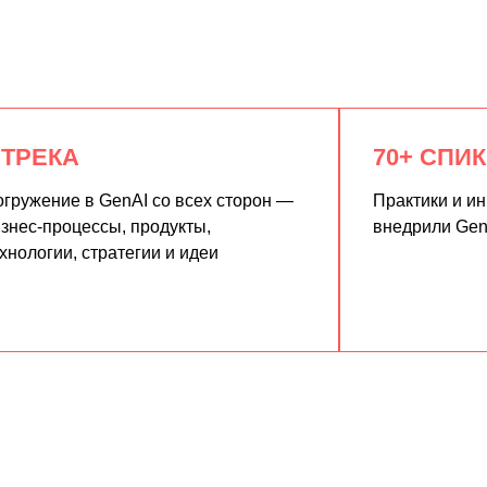
 ТРЕКА
70+ СПИ
гружение в GenAI со всех сторон —
Практики и и
знес-процессы, продукты,
внедрили Gen
хнологии, стратегии и идеи