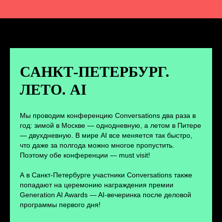
ВКОНТАКТЕ
Новости и записи докладов и
дискуссий с конференции
САНКТ-ПЕТЕРБУРГ.
ЛЕТО. AI
ПЕРЕЙТИ
Мы проводим конференцию Conversations два раза в
год: зимой в Москве — однодневную, а летом в Питере
— двухдневную. В мире AI все меняется так быстро,
что даже за полгода можно многое пропустить.
Поэтому обе конференции — must visit!
А в Санкт-Петербурге участники Conversations также
попадают на церемонию награждения премии
Generation AI Awards — AI-вечеринка после деловой
программы первого дня!