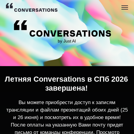
by Just AI
Летняя Conversations в СПб 2026
завершена!
Вы можете приобрести доступ к записям
трансляции и файлам презентаций обоих дней (25
и 26 июня) и посмотреть их в удобное время!
После оплаты на указанную Вами почту придет
письмо от команды конференции. Просмотр
записей трансляции возможен только с одного
устройства единовременно.
По любым вопросам пишите
contact@conversations-ai.co
m
КУПИТЬ ЗАПИСИ