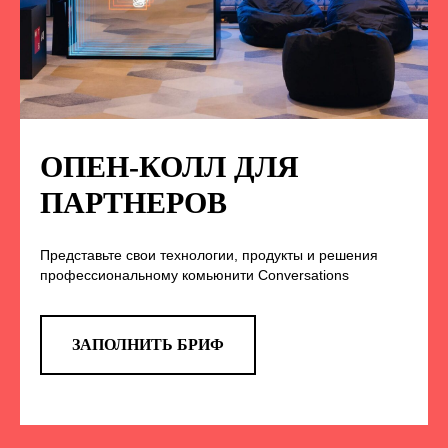
ПОДПИСЫВАЙТЕСЬ
НА НАС В СОЦСЕТЯХ
ОПЕН-КОЛЛ ДЛЯ
ПАРТНЕРОВ
TELEGRAM
Представьте свои технологии, продукты и решения
Эксклюзивные спойлеры к докладам,
профессиональному комьюнити Conversations
анонс новых спикеров и другие
новости конференции
ЗАПОЛНИТЬ БРИФ
ПЕРЕЙТИ