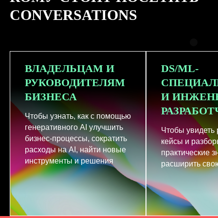
CONVERSATIONS
ВЛАДЕЛЬЦАМ И
DS/ML-
РУКОВОДИТЕЛЯМ
СПЕЦИАЛ
БИЗНЕСА
И ИНЖЕН
РАЗРАБО
Чтобы узнать, как с помощью
генеративного AI улучшить
Чтобы увидеть
бизнес-процессы, сократить
кейсы и разбор
расходы на AI, найти новые
практические з
инструменты и решения
расширить свою