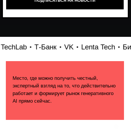
Lab
Т-Банк
VK
Lenta Tech
Битрик