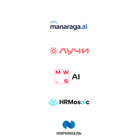
ТРЕК «AI-NATIVE»
И БИТВА АГЕНТОВ
Новый трек «AI-native» — отражение
стремительных изменений в подходах
к построению бизнеса и созданию технологий под
влиянием AI-агентов.
Доклады, дискуссия и битва AI-агентов — 25 июня
на сцене Conversations.
УЗНАТЬ БОЛЬШЕ