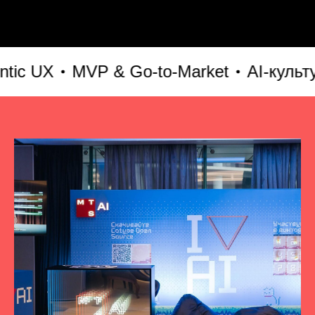
UX
MVP & Go-to-Market
AI-культура 