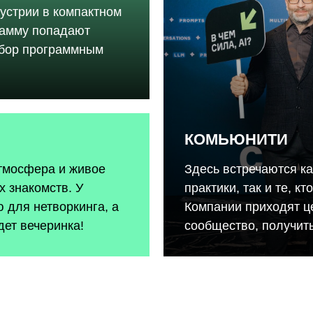
устрии в компактном
рамму попадают
тбор программным
КОМЬЮНИТИ
атмосфера и живое
Здесь встречаются к
 знакомств. У
практики, так и те, к
 для нетворкинга, а
Компании приходят ц
дет вечеринка!
сообщество, получить