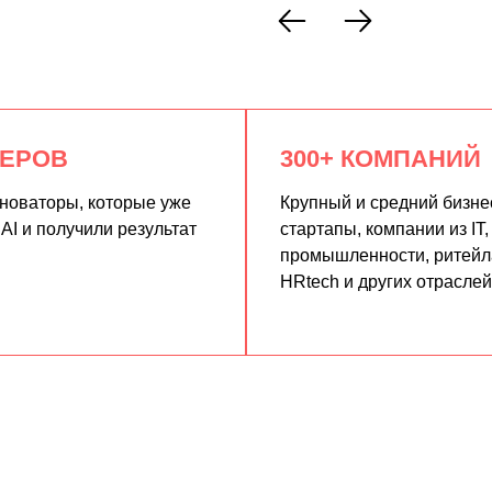
КЕРОВ
300+ КОМПАНИЙ
нноваторы, которые уже
Крупный и средний бизне
AI и получили результат
стартапы, компании из IT,
промышленности, ритейла
HRtech и других отраслей