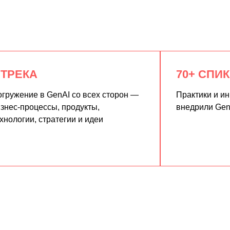
 ТРЕКА
70+ СПИ
гружение в GenAI со всех сторон —
Практики и и
знес-процессы, продукты,
внедрили Gen
хнологии, стратегии и идеи