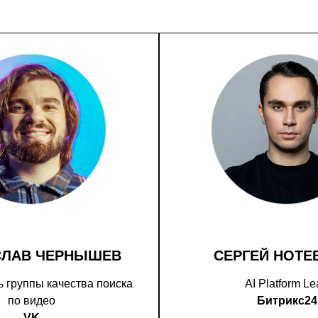
СЛАВ ЧЕРНЫШЕВ
СЕРГЕЙ НОТЕ
 группы качества поиска
AI Platform L
по видео
Битрикс24
VK