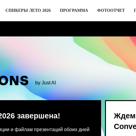
СПИКЕРЫ ЛЕТО 2026
ПРОГРАММА
ФОТООТЧЕТ
by Just AI
 завершена!
Ждем вас 2 де
Conversations
 файлам презентаций обоих дней
Предпродажа билетов Bl
 от команды конференции.
для спикеров откроются 
го устройства единовременно.