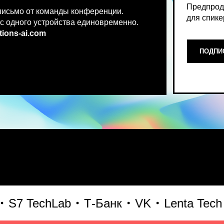
.co
m
ПОДПИСАТЬСЯ НА НОВ
Место, где можно получить чест
 TechLab
Т-Банк
VK
Lenta Tech
Би
что действительно работает и 
генеративного AI прямо сейчас.