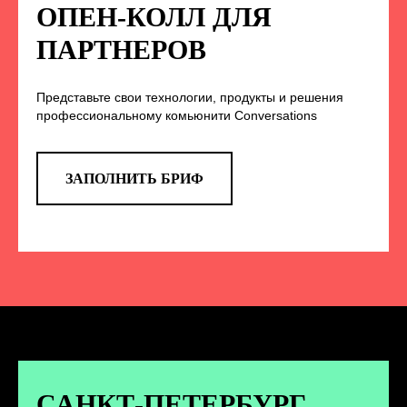
НА НАС В СОЦСЕТЯХ
ОПЕН-КОЛЛ ДЛЯ
ПАРТНЕРОВ
Представьте свои технологии, продукты и решения
TELEGRAM
профессиональному комьюнити Conversations
Эксклюзивные спойлеры к докладам,
анонс новых спикеров и другие
новости конференции
ЗАПОЛНИТЬ БРИФ
ПЕРЕЙТИ
ВКОНТАКТЕ
Новости и записи докладов и
дискуссий с конференции
САНКТ-ПЕТЕРБУРГ.