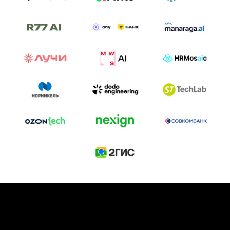
ТРЕК «AI-NATIVE»
И БИТВА АГЕНТОВ
Новый трек «AI-native» — отражение
стремительных изменений в подходах
к построению бизнеса и созданию технологий под
влиянием AI-агентов.
Доклады, дискуссия и битва AI-агентов — 25 июня
на сцене Conversations.