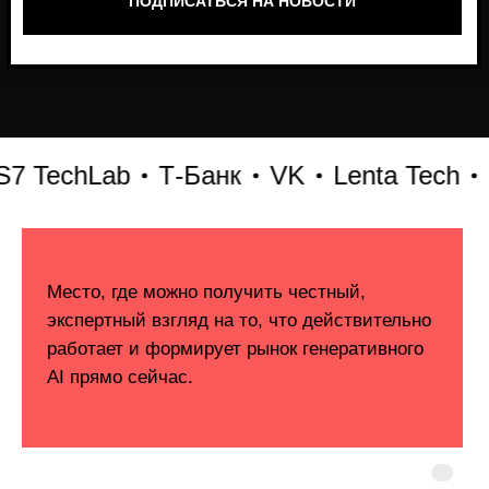
TechLab
Т-Банк
VK
Lenta Tech
Бит