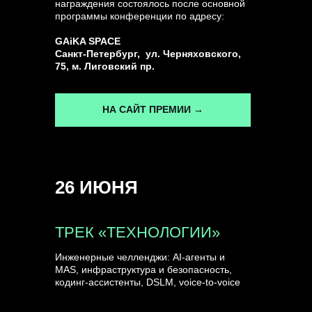
награждения состоялось после основной
программы конференции по адресу:
ГЕНЕРАЛЬНЫЙ ИНФОПАРТНЕР
GAiKA SPACE
CONVERSATIONS
Санкт-Петербург, ул. Черняховского,
75, м. Лиговский пр.
НА САЙТ ПРЕМИИ →
КУПИТЬ ЗАПИСИ
26 ИЮНЯ
СПИКЕРЫ
ТРЕК «ТЕХНОЛОГИИ»
Инженерные челленджи: AI-агенты и
MAS, инфраструктура и безопасность,
кодинг-ассистенты, DSLM, voice-to-voice