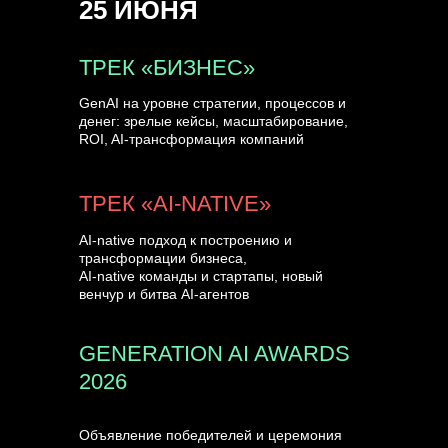
25 ИЮНЯ
УЗНАТЬ БОЛЬШЕ
ТРЕК «БИЗНЕС»
GenAI на уровне стратегии, процессов и
денег: зрелые кейсы, масштабирование,
ROI, AI-трансформация компаний
ТРЕК «AI-NATIVE»
AI-native подход к построению и
трансформации бизнеса,
AI-native команды и стартапы, новый
венчур и битва AI-агентов
GENERATION AI AWARDS
2026
Объявление победителей и церемония