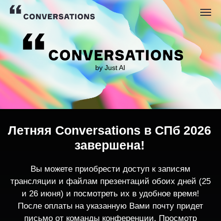
by Just AI
Летняя Conversations в СПб 2026
завершена!
Вы можете приобрести доступ к записям
трансляции и файлам презентаций обоих дней (25
и 26 июня) и посмотреть их в удобное время!
После оплаты на указанную Вами почту придет
письмо от команды конференции. Просмотр
записей трансляции возможен только с одного
устройства единовременно.
По любым вопросам пишите
contact@conversations-ai.co
m
КУПИТЬ ЗАПИСИ