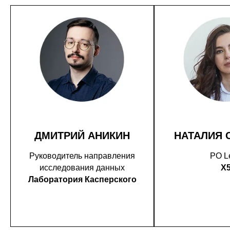
ДМИТРИЙ АНИКИН
НАТАЛИЯ 
Руководитель направления
PO L
исследования данных
X
Лаборатория Касперского