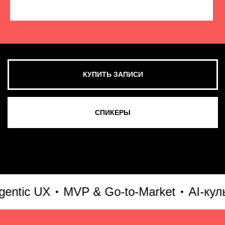
КУПИТЬ ЗАПИСИ
СМОТРЕТЬ ВСЕ ФОТО
tic UX
MVP & Go-to-Market
AI-культу