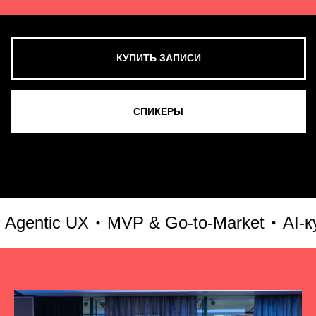
tic UX
MVP & Go-to-Market
AI-культ