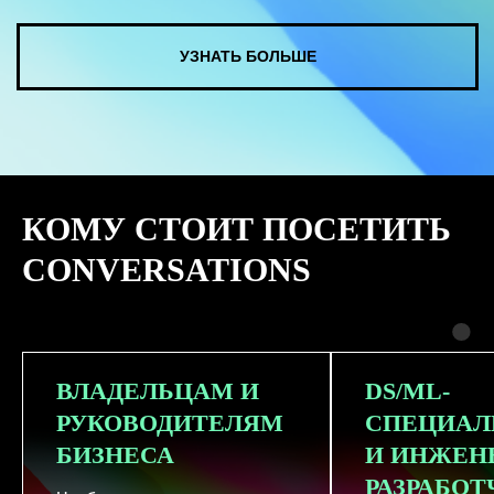
КУПИТЬ ЗАПИСИ
КОМУ СТОИТ ПОСЕТИТЬ
СМОТРЕТЬ ВСЕ ФОТО
CONVERSATIONS
ВЛАДЕЛЬЦАМ И
DS/ML-
РУКОВОДИТЕЛЯМ
СПЕЦИАЛ
БИЗНЕСА
И ИНЖЕН
РАЗРАБО