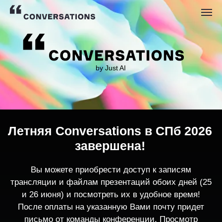
by Just AI
Летняя Conversations в СПб 2026
завершена!
Вы можете приобрести доступ к записям
трансляции и файлам презентаций обоих дней (25
и 26 июня) и посмотреть их в удобное время!
После оплаты на указанную Вами почту придет
письмо от команды конференции. Просмотр
записей трансляции возможен только с одного
устройства единовременно.
По любым вопросам пишите
contact@conversations-ai.co
m
КУПИТЬ ЗАПИСИ