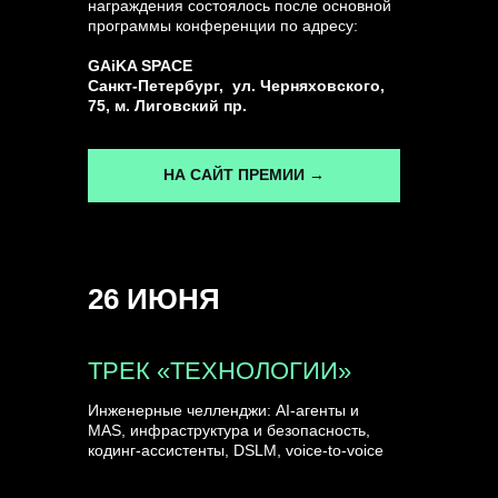
награждения состоялось после основной
программы конференции по адресу:
ГЕНЕРАЛЬНЫЙ ИНФОПАРТНЕР
GAiKA SPACE
CONVERSATIONS
Санкт-Петербург, ул. Черняховского,
75, м. Лиговский пр.
НА САЙТ ПРЕМИИ →
КУПИТЬ ЗАПИСИ
26 ИЮНЯ
СПИКЕРЫ
ТРЕК «ТЕХНОЛОГИИ»
Инженерные челленджи: AI-агенты и
MAS, инфраструктура и безопасность,
кодинг-ассистенты, DSLM, voice-to-voice