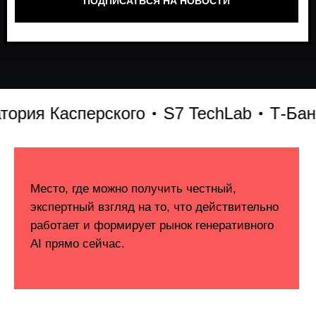
ия Касперского
S7 TechLab
Т-Банк