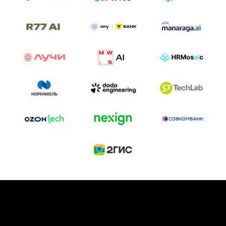
ТРЕК «AI-NATIVE»
И БИТВА АГЕНТОВ
Новый трек «AI-native» — отражение
стремительных изменений в подходах
к построению бизнеса и созданию технологий под
влиянием AI-агентов.
Доклады, дискуссия и битва AI-агентов — 25 июня
на сцене Conversations.