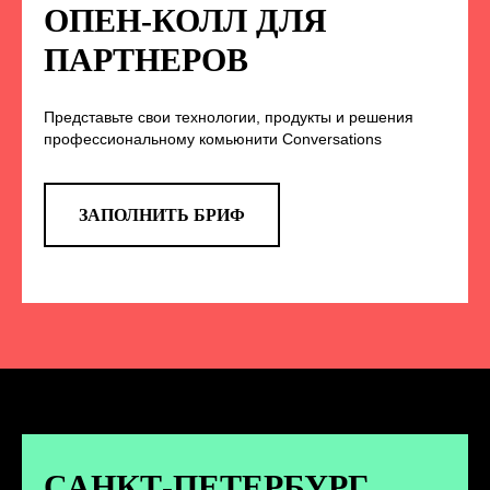
НА НАС В СОЦСЕТЯХ
ОПЕН-КОЛЛ ДЛЯ
ПАРТНЕРОВ
Представьте свои технологии, продукты и решения
TELEGRAM
профессиональному комьюнити Conversations
Эксклюзивные спойлеры к докладам,
анонс новых спикеров и другие
новости конференции
ЗАПОЛНИТЬ БРИФ
ПЕРЕЙТИ
ВКОНТАКТЕ
Новости и записи докладов и
дискуссий с конференции
САНКТ-ПЕТЕРБУРГ.