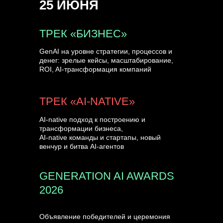
25 ИЮНЯ
УЗНАТЬ БОЛЬШЕ
ТРЕК «БИЗНЕС»
GenAI на уровне стратегии, процессов и
денег: зрелые кейсы, масштабирование,
ROI, AI-трансформация компаний
ТРЕК «AI-NATIVE»
AI-native подход к построению и
трансформации бизнеса,
AI-native команды и стартапы, новый
венчур и битва AI-агентов
GENERATION AI AWARDS
2026
Объявление победителей и церемония