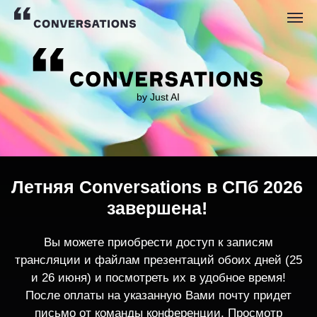
by Just AI
Летняя Conversations в СПб 2026
завершена!
Вы можете приобрести доступ к записям
трансляции и файлам презентаций обоих дней (25
и 26 июня) и посмотреть их в удобное время!
После оплаты на указанную Вами почту придет
письмо от команды конференции. Просмотр
записей трансляции возможен только с одного
устройства единовременно.
По любым вопросам пишите
contact@conversations-ai.co
m
КУПИТЬ ЗАПИСИ