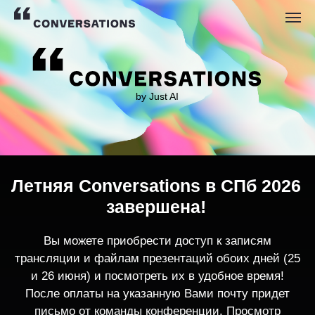
by Just AI
Летняя Conversations в СПб 2026
завершена!
Вы можете приобрести доступ к записям
трансляции и файлам презентаций обоих дней (25
и 26 июня) и посмотреть их в удобное время!
После оплаты на указанную Вами почту придет
письмо от команды конференции. Просмотр
записей трансляции возможен только с одного
устройства единовременно.
По любым вопросам пишите
contact@conversations-ai.co
m
КУПИТЬ ЗАПИСИ