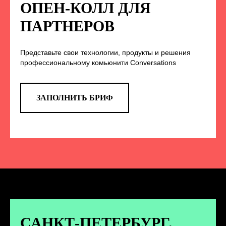
НА НАС В СОЦСЕТЯХ
ОПЕН-КОЛЛ ДЛЯ
ПАРТНЕРОВ
Представьте свои технологии, продукты и решения
TELEGRAM
профессиональному комьюнити Conversations
Эксклюзивные спойлеры к докладам,
анонс новых спикеров и другие
новости конференции
ЗАПОЛНИТЬ БРИФ
ПЕРЕЙТИ
ВКОНТАКТЕ
Новости и записи докладов и
дискуссий с конференции
САНКТ-ПЕТЕРБУРГ.