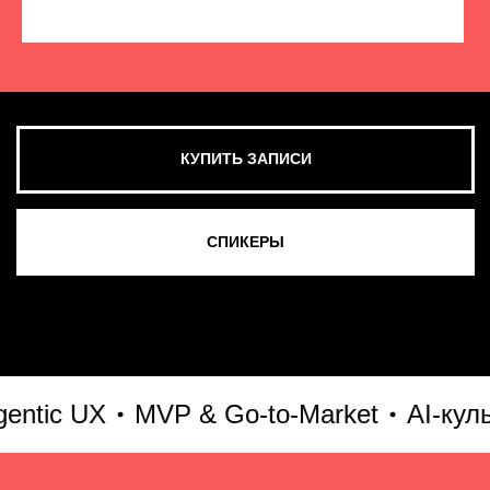
КУПИТЬ ЗАПИСИ
СМОТРЕТЬ ВСЕ ФОТО
tic UX
MVP & Go-to-Market
AI-культу