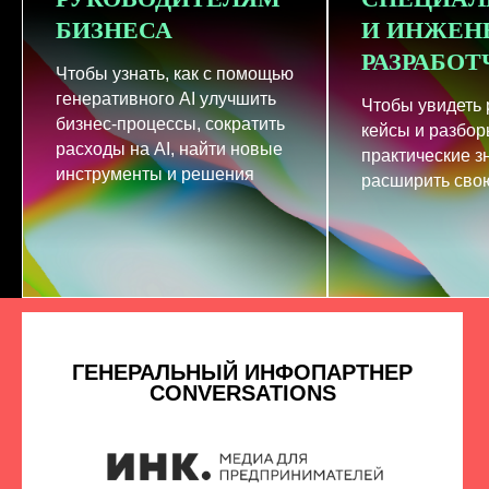
БИЗНЕСА
И ИНЖЕН
РАЗРАБО
Чтобы узнать, как с помощью
генеративного AI улучшить
Чтобы увидеть
бизнес-процессы, сократить
кейсы и разбор
расходы на AI, найти новые
практические з
инструменты и решения
расширить свою