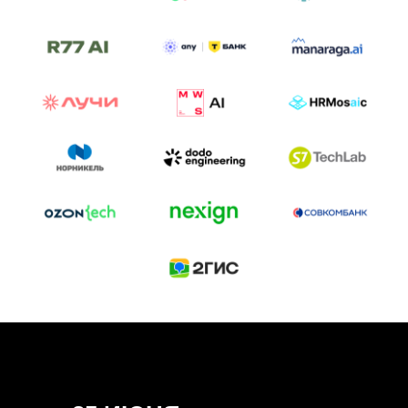
ТРЕК «AI-NATIVE»
И БИТВА АГЕНТОВ
Новый трек «AI-native» — отражение
стремительных изменений в подходах
к построению бизнеса и созданию технологий под
влиянием AI-агентов.
Доклады, дискуссия и битва AI-агентов — 25 июня
на сцене Conversations.