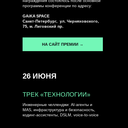
награждения состоялось после основной
программы конференции по адресу:
ГЕНЕРАЛЬНЫЙ ИНФОПАРТНЕР
GAiKA SPACE
CONVERSATIONS
Санкт-Петербург, ул. Черняховского,
75, м. Лиговский пр.
НА САЙТ ПРЕМИИ →
КУПИТЬ ЗАПИСИ
26 ИЮНЯ
СПИКЕРЫ
ТРЕК «ТЕХНОЛОГИИ»
Инженерные челленджи: AI-агенты и
MAS, инфраструктура и безопасность,
кодинг-ассистенты, DSLM, voice-to-voice