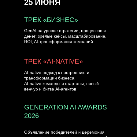
25 ИЮНЯ
УЗНАТЬ БОЛЬШЕ
ТРЕК «БИЗНЕС»
GenAI на уровне стратегии, процессов и
денег: зрелые кейсы, масштабирование,
ROI, AI-трансформация компаний
ТРЕК «AI-NATIVE»
AI-native подход к построению и
трансформации бизнеса,
AI-native команды и стартапы, новый
венчур и битва AI-агентов
GENERATION AI AWARDS
2026
Объявление победителей и церемония