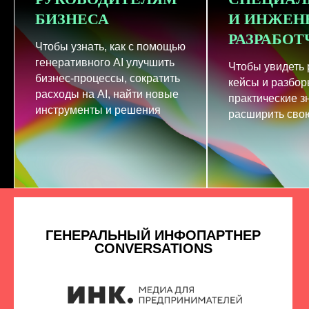
БИЗНЕСА
И ИНЖЕН
РАЗРАБО
Чтобы узнать, как с помощью
генеративного AI улучшить
Чтобы увидеть
бизнес-процессы, сократить
кейсы и разбор
расходы на AI, найти новые
практические з
инструменты и решения
расширить свою