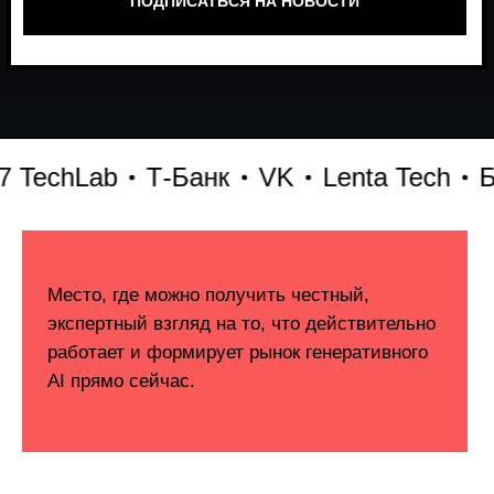
echLab
Т-Банк
VK
Lenta Tech
Битр