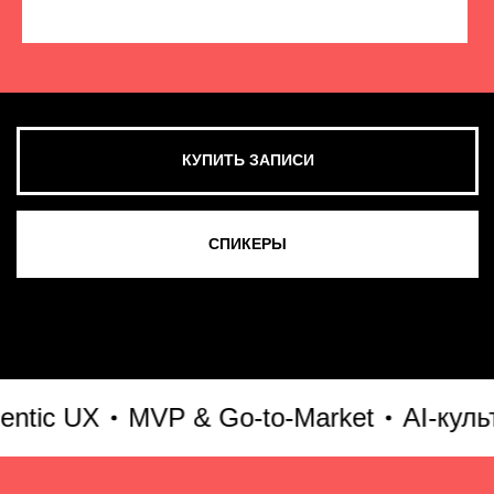
КУПИТЬ ЗАПИСИ
СМОТРЕТЬ ВСЕ ФОТО
ic UX
MVP & Go-to-Market
AI-культур