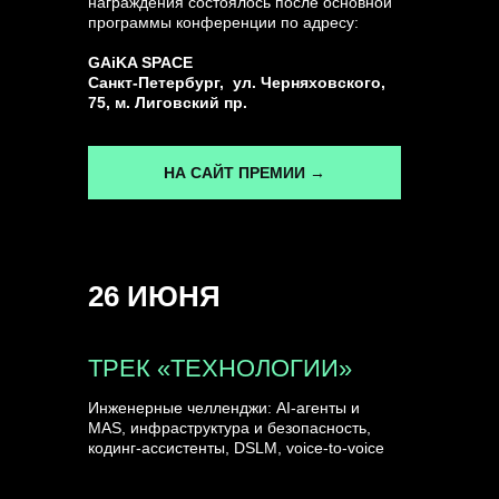
награждения состоялось после основной
программы конференции по адресу:
ГЕНЕРАЛЬНЫЙ ИНФОПАРТНЕР
GAiKA SPACE
CONVERSATIONS
Санкт-Петербург, ул. Черняховского,
75, м. Лиговский пр.
НА САЙТ ПРЕМИИ →
КУПИТЬ ЗАПИСИ
26 ИЮНЯ
СПИКЕРЫ
ТРЕК «ТЕХНОЛОГИИ»
Инженерные челленджи: AI-агенты и
MAS, инфраструктура и безопасность,
кодинг-ассистенты, DSLM, voice-to-voice