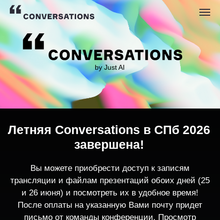
by Just AI
Летняя Conversations в СПб 2026
завершена!
Вы можете приобрести доступ к записям
трансляции и файлам презентаций обоих дней (25
и 26 июня) и посмотреть их в удобное время!
После оплаты на указанную Вами почту придет
письмо от команды конференции. Просмотр
записей трансляции возможен только с одного
устройства единовременно.
По любым вопросам пишите
contact@conversations-ai.co
m
КУПИТЬ ЗАПИСИ