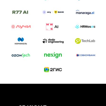
ТРЕК «AI-NATIVE»
И БИТВА АГЕНТОВ
Новый трек «AI-native» — отражение
стремительных изменений в подходах
к построению бизнеса и созданию технологий под
влиянием AI-агентов.
Доклады, дискуссия и битва AI-агентов — 25 июня
на сцене Conversations.