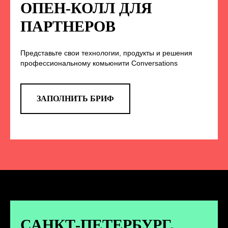
НА НАС В СОЦСЕТЯХ
ОПЕН-КОЛЛ ДЛЯ
ПАРТНЕРОВ
Представьте свои технологии, продукты и решения
TELEGRAM
профессиональному комьюнити Conversations
Эксклюзивные спойлеры к докладам,
анонс новых спикеров и другие
новости конференции
ЗАПОЛНИТЬ БРИФ
ПЕРЕЙТИ
ВКОНТАКТЕ
Новости и записи докладов и
дискуссий с конференции
САНКТ-ПЕТЕРБУРГ.