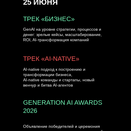
25 ИЮНЯ
УЗНАТЬ БОЛЬШЕ
ТРЕК «БИЗНЕС»
GenAI на уровне стратегии, процессов и
денег: зрелые кейсы, масштабирование,
ROI, AI-трансформация компаний
ТРЕК «AI-NATIVE»
AI-native подход к построению и
трансформации бизнеса,
AI-native команды и стартапы, новый
венчур и битва AI-агентов
GENERATION AI AWARDS
2026
Объявление победителей и церемония