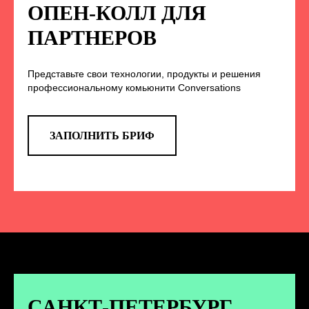
НА НАС В СОЦСЕТЯХ
ОПЕН-КОЛЛ ДЛЯ
ПАРТНЕРОВ
Представьте свои технологии, продукты и решения
TELEGRAM
профессиональному комьюнити Conversations
Эксклюзивные спойлеры к докладам,
анонс новых спикеров и другие
новости конференции
ЗАПОЛНИТЬ БРИФ
ПЕРЕЙТИ
ВКОНТАКТЕ
Новости и записи докладов и
дискуссий с конференции
САНКТ-ПЕТЕРБУРГ.