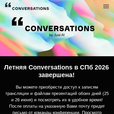
by Just AI
Летняя Conversations в СПб 2026
завершена!
Вы можете приобрести доступ к записям
трансляции и файлам презентаций обоих дней (25
и 26 июня) и посмотреть их в удобное время!
После оплаты на указанную Вами почту придет
письмо от команды конференции. Просмотр
записей трансляции возможен только с одного
устройства единовременно.
По любым вопросам пишите
contact@conversations-ai.co
m
КУПИТЬ ЗАПИСИ