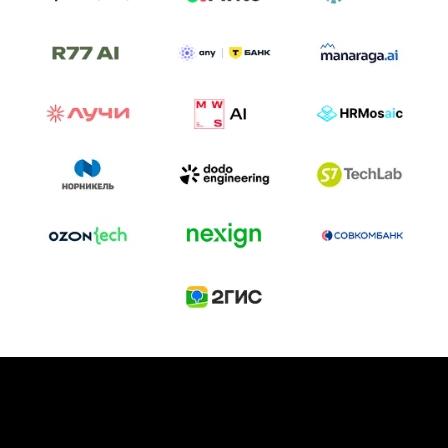
ТРЕК «AI-NATIVE»
И БИТВА АГЕНТОВ
Новый трек «AI-native» — отражение
стремительных изменений в подходах
к построению бизнеса и созданию технологий под
влиянием AI-агентов.
Доклады, дискуссия и битва AI-агентов — 25 июня
на сцене Conversations.