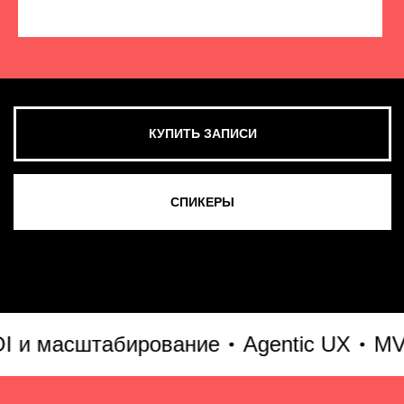
КУПИТЬ ЗАПИСИ
СМОТРЕТЬ ВСЕ ФОТО
 масштабирование
Agentic UX
MVP &