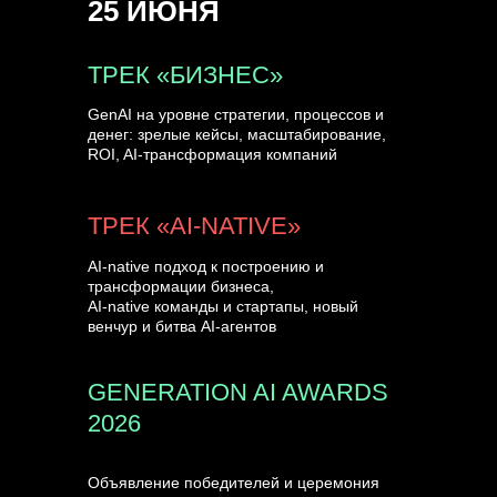
25 ИЮНЯ
УЗНАТЬ БОЛЬШЕ
ТРЕК «БИЗНЕС»
GenAI на уровне стратегии, процессов и
денег: зрелые кейсы, масштабирование,
ROI, AI-трансформация компаний
ТРЕК «AI-NATIVE»
AI-native подход к построению и
трансформации бизнеса,
AI-native команды и стартапы, новый
венчур и битва AI-агентов
GENERATION AI AWARDS
2026
Объявление победителей и церемония