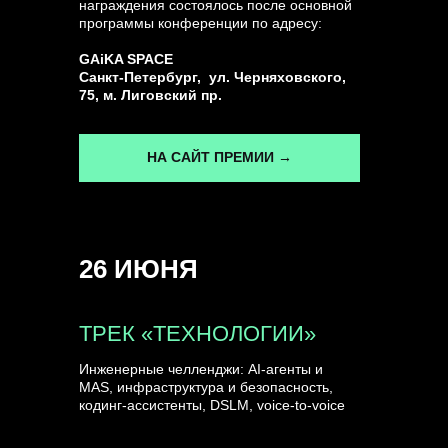
награждения состоялось после основной
программы конференции по адресу:
ГЕНЕРАЛЬНЫЙ ИНФОПАРТНЕР
GAiKA SPACE
CONVERSATIONS
Санкт-Петербург, ул. Черняховского,
75, м. Лиговский пр.
НА САЙТ ПРЕМИИ →
КУПИТЬ ЗАПИСИ
26 ИЮНЯ
СПИКЕРЫ
ТРЕК «ТЕХНОЛОГИИ»
Инженерные челленджи: AI-агенты и
MAS, инфраструктура и безопасность,
кодинг-ассистенты, DSLM, voice-to-voice