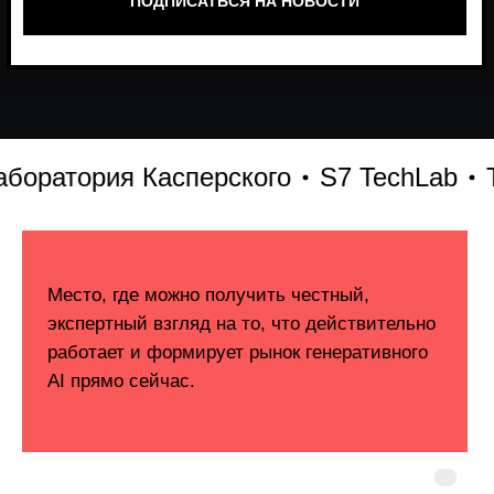
атория Касперского
S7 TechLab
Т-Б