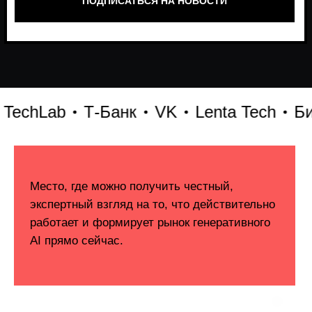
Lab
Т-Банк
VK
Lenta Tech
Битрик