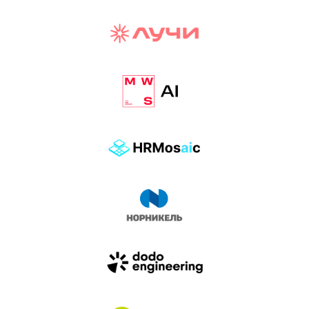
И БИТВА АГЕНТОВ
Новый трек «AI-native» — отражение
стремительных изменений в подходах
к построению бизнеса и созданию технологий под
влиянием AI-агентов.
Доклады, дискуссия и битва AI-агентов — 25 июня
на сцене Conversations.
УЗНАТЬ БОЛЬШЕ