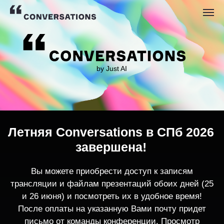
by Just AI
Летняя Conversations в СПб 2026
завершена!
Вы можете приобрести доступ к записям
трансляции и файлам презентаций обоих дней (25
и 26 июня) и посмотреть их в удобное время!
После оплаты на указанную Вами почту придет
письмо от команды конференции. Просмотр
записей трансляции возможен только с одного
устройства единовременно.
По любым вопросам пишите
contact@conversations-ai.co
m
КУПИТЬ ЗАПИСИ