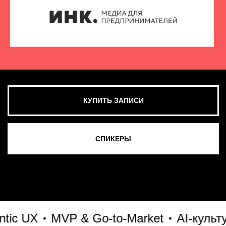
UX
MVP & Go-to-Market
AI-культура и