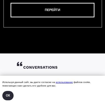
ГЛАВНАЯ
Используя данный сайт, вы даете согласие на
использование
файлов cookie,
помогающих нам сделать его удобнее для вас.
СПИКЕРЫ
АРХИВ 2025
АРХИВ 2021
ПАРТНЕРАМ
АРХИВ 2024
АРХИВ 2020
ОК
БИБЛИОТЕКА
АРХИВ 2023
АРХИВ 2019