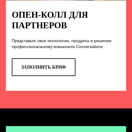
ПОДПИСЫВАЙТЕСЬ
НА НАС В СОЦСЕТЯХ
ОПЕН-КОЛЛ ДЛЯ
ПАРТНЕРОВ
Представьте свои технологии, продукты и решения
TELEGRAM
профессиональному комьюнити Conversations
Эксклюзивные спойлеры к докладам,
анонс новых спикеров и другие
новости конференции
ЗАПОЛНИТЬ БРИФ
ПЕРЕЙТИ
ВКОНТАКТЕ
Новости и записи докладов и