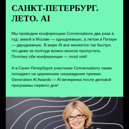
дискуссий с конференции
САНКТ-ПЕТЕРБУРГ.
ЛЕТО. AI
ПЕРЕЙТИ
Мы проводим конференцию Conversations два раза в
год: зимой в Москве — однодневную, а летом в Питере
— двухдневную. В мире AI все меняется так быстро,
что даже за полгода можно многое пропустить.
Поэтому обе конференции — must visit!
А в Санкт-Петербурге участники Conversations также
попадают на церемонию награждения премии
Generation AI Awards — AI-вечеринка после деловой
программы первого дня!