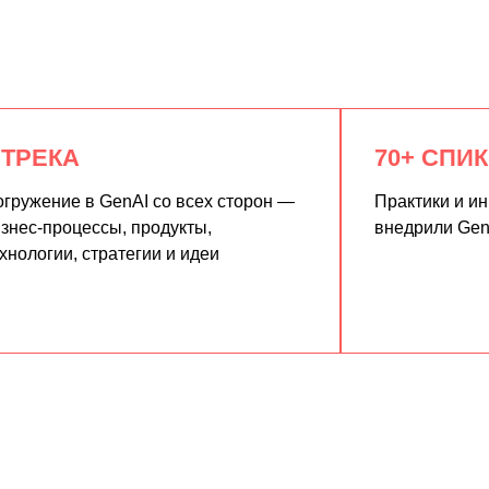
 ТРЕКА
70+ СПИ
гружение в GenAI со всех сторон —
Практики и и
знес-процессы, продукты,
внедрили Gen
хнологии, стратегии и идеи