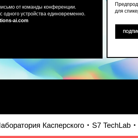
.co
m
ПОДПИСАТЬСЯ НА НОВ
Место, где можно получить чест
ратория Касперского
S7 TechLab
Т-Б
что действительно работает и 
генеративного AI прямо сейчас.