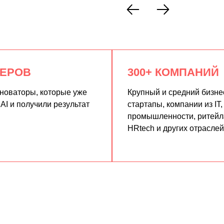
КЕРОВ
300+ КОМПАНИЙ
нноваторы, которые уже
Крупный и средний бизне
AI и получили результат
стартапы, компании из IT,
промышленности, ритейла
HRtech и других отраслей