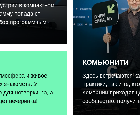
устрии в компактном
рамму попадают
тбор программным
КОМЬЮНИТИ
атмосфера и живое
Здесь встречаются к
 знакомств. У
практики, так и те, к
 для нетворкинга, а
Компании приходят ц
дет вечеринка!
сообщество, получить