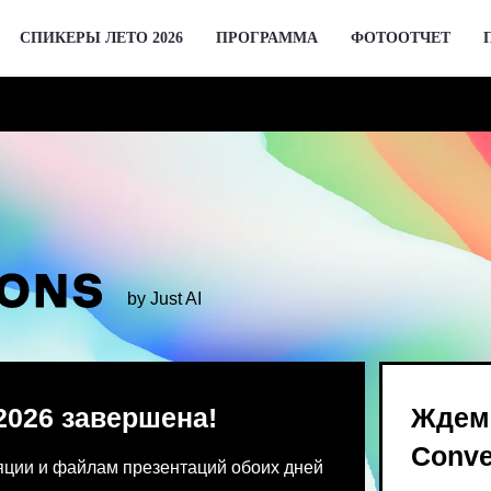
СПИКЕРЫ ЛЕТО 2026
ПРОГРАММА
ФОТООТЧЕТ
by Just AI
 завершена!
Ждем вас 2 де
Conversations
 файлам презентаций обоих дней
Предпродажа билетов Bl
 от команды конференции.
для спикеров откроются 
го устройства единовременно.