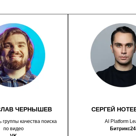
СЛАВ ЧЕРНЫШЕВ
СЕРГЕЙ НОТЕ
 группы качества поиска
AI Platform L
по видео
Битрикс24
VK