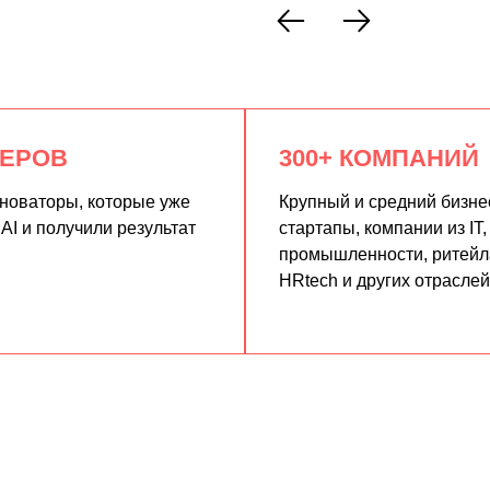
КЕРОВ
300+ КОМПАНИЙ
нноваторы, которые уже
Крупный и средний бизне
AI и получили результат
стартапы, компании из IT,
промышленности, ритейла
HRtech и других отраслей