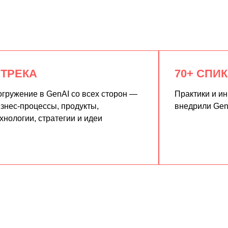
 ТРЕКА
70+ СПИ
гружение в GenAI со всех сторон —
Практики и и
знес-процессы, продукты,
внедрили Gen
хнологии, стратегии и идеи