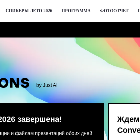
СПИКЕРЫ ЛЕТО 2026
ПРОГРАММА
ФОТООТЧЕТ
by Just AI
 завершена!
Ждем вас 2 де
Conversations
 файлам презентаций обоих дней
Предпродажа билетов Bl
 от команды конференции.
для спикеров откроются 
го устройства единовременно.