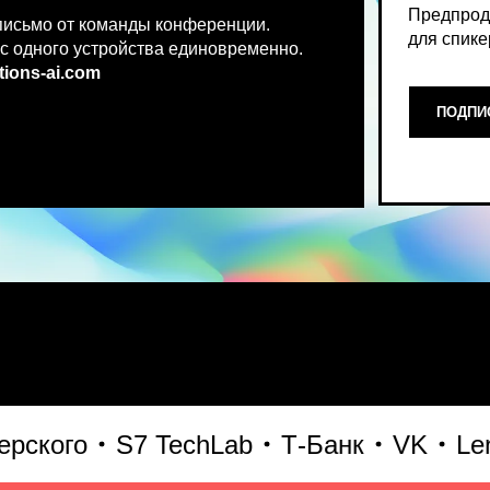
.co
m
ПОДПИСАТЬСЯ НА НОВ
Место, где можно получить чест
ого
S7 TechLab
Т-Банк
VK
Lenta 
что действительно работает и 
генеративного AI прямо сейчас.