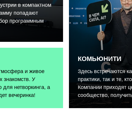
устрии в компактном
рамму попадают
тбор программным
КОМЬЮНИТИ
атмосфера и живое
Здесь встречаются к
 знакомств. У
практики, так и те, к
 для нетворкинга, а
Компании приходят ц
дет вечеринка!
сообщество, получить