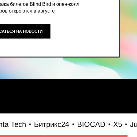
ОСТИ
ный, экспертный взгляд на то,
Tech
Битрикс24
BIOCAD
X5
Just A
формирует рынок