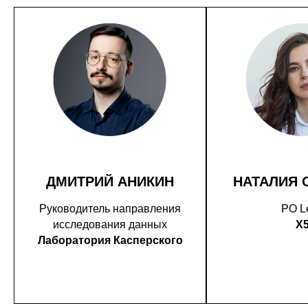
ДМИТРИЙ АНИКИН
НАТАЛИЯ 
Руководитель направления
PO L
исследования данных
X
Лаборатория Касперского