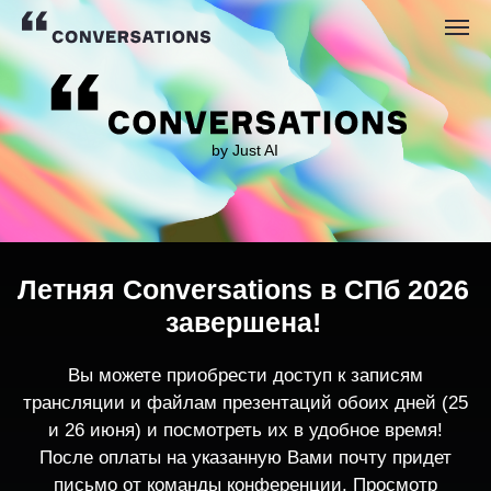
by Just AI
Летняя Conversations в СПб 2026
завершена!
Вы можете приобрести доступ к записям
трансляции и файлам презентаций обоих дней (25
и 26 июня) и посмотреть их в удобное время!
После оплаты на указанную Вами почту придет
письмо от команды конференции. Просмотр
записей трансляции возможен только с одного
устройства единовременно.
По любым вопросам пишите
contact@conversations-ai.co
m
КУПИТЬ ЗАПИСИ