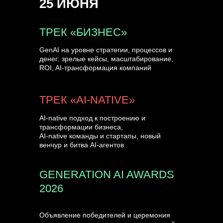
25 ИЮНЯ
УЗНАТЬ БОЛЬШЕ
ТРЕК «БИЗНЕС»
GenAI на уровне стратегии, процессов и
денег: зрелые кейсы, масштабирование,
ROI, AI-трансформация компаний
ТРЕК «AI-NATIVE»
AI-native подход к построению и
трансформации бизнеса,
AI-native команды и стартапы, новый
венчур и битва AI-агентов
GENERATION AI AWARDS
2026
Объявление победителей и церемония