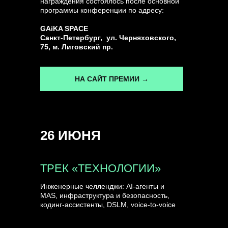
награждения состоялось после основной
программы конференции по адресу:
ГЕНЕРАЛЬНЫЙ ИНФОПАРТНЕР
GAiKA SPACE
CONVERSATIONS
Санкт-Петербург, ул. Черняховского,
75, м. Лиговский пр.
НА САЙТ ПРЕМИИ →
КУПИТЬ ЗАПИСИ
26 ИЮНЯ
СПИКЕРЫ
ТРЕК «ТЕХНОЛОГИИ»
Инженерные челленджи: AI-агенты и
MAS, инфраструктура и безопасность,
кодинг-ассистенты, DSLM, voice-to-voice