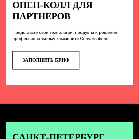
НА НАС В СОЦСЕТЯХ
ОПЕН-КОЛЛ ДЛЯ
ПАРТНЕРОВ
Представьте свои технологии, продукты и решения
TELEGRAM
профессиональному комьюнити Conversations
Эксклюзивные спойлеры к докладам,
анонс новых спикеров и другие
новости конференции
ЗАПОЛНИТЬ БРИФ
ПЕРЕЙТИ
ВКОНТАКТЕ
Новости и записи докладов и
дискуссий с конференции
САНКТ-ПЕТЕРБУРГ.