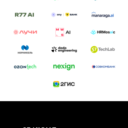
ТРЕК «AI-NATIVE»
И БИТВА АГЕНТОВ
Новый трек «AI-native» — отражение
стремительных изменений в подходах
к построению бизнеса и созданию технологий под
влиянием AI-агентов.
Доклады, дискуссия и битва AI-агентов — 25 июня
на сцене Conversations.