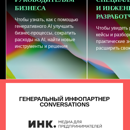
БИЗНЕСА
И ИНЖЕН
РАЗРАБО
Чтобы узнать, как с помощью
генеративного AI улучшить
Чтобы увидеть
бизнес-процессы, сократить
кейсы и разбор
расходы на AI, найти новые
практические з
инструменты и решения
расширить свою