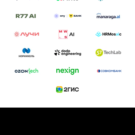
ТРЕК «AI-NATIVE»
И БИТВА АГЕНТОВ
Новый трек «AI-native» — отражение
стремительных изменений в подходах
к построению бизнеса и созданию технологий под
влиянием AI-агентов.
Доклады, дискуссия и битва AI-агентов — 25 июня
на сцене Conversations.