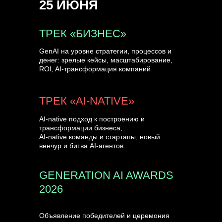
25 ИЮНЯ
УЗНАТЬ БОЛЬШЕ
ТРЕК «БИЗНЕС»
GenAI на уровне стратегии, процессов и
денег: зрелые кейсы, масштабирование,
ROI, AI-трансформация компаний
ТРЕК «AI-NATIVE»
AI-native подход к построению и
трансформации бизнеса,
AI-native команды и стартапы, новый
венчур и битва AI-агентов
GENERATION AI AWARDS
2026
Объявление победителей и церемония