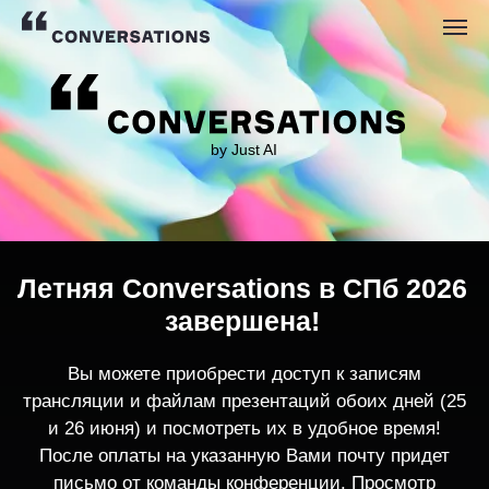
by Just AI
Летняя Conversations в СПб 2026
завершена!
Вы можете приобрести доступ к записям
трансляции и файлам презентаций обоих дней (25
и 26 июня) и посмотреть их в удобное время!
После оплаты на указанную Вами почту придет
письмо от команды конференции. Просмотр
записей трансляции возможен только с одного
устройства единовременно.
По любым вопросам пишите
contact@conversations-ai.co
m
КУПИТЬ ЗАПИСИ