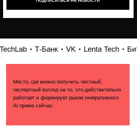
hLab
Т-Банк
VK
Lenta Tech
Битри