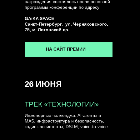
награждения состоялось после основной
программы конференции по адресу:
ГЕНЕРАЛЬНЫЙ ИНФОПАРТНЕР
GAiKA SPACE
CONVERSATIONS
Санкт-Петербург, ул. Черняховского,
75, м. Лиговский пр.
НА САЙТ ПРЕМИИ →
КУПИТЬ ЗАПИСИ
26 ИЮНЯ
СПИКЕРЫ
ТРЕК «ТЕХНОЛОГИИ»
Инженерные челленджи: AI-агенты и
MAS, инфраструктура и безопасность,
кодинг-ассистенты, DSLM, voice-to-voice