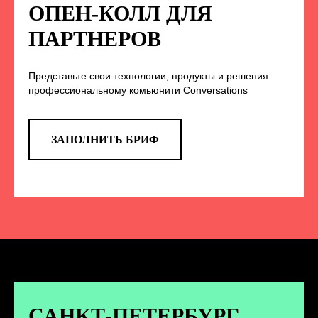
НА НАС В СОЦСЕТЯХ
ОПЕН-КОЛЛ ДЛЯ
ПАРТНЕРОВ
Представьте свои технологии, продукты и решения
TELEGRAM
профессиональному комьюнити Conversations
Эксклюзивные спойлеры к докладам,
анонс новых спикеров и другие
новости конференции
ЗАПОЛНИТЬ БРИФ
ПЕРЕЙТИ
ВКОНТАКТЕ
Новости и записи докладов и
дискуссий с конференции
САНКТ-ПЕТЕРБУРГ.