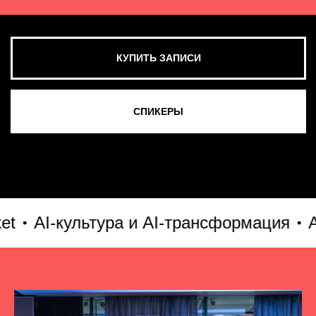
I-культура и AI-трансформация
AI без