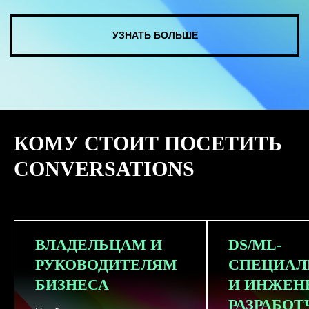
КУПИТЬ ЗАПИСИ
КОМУ СТОИТ ПОСЕТИТЬ
СМОТРЕТЬ ВСЕ ФОТО
CONVERSATIONS
ВЛАДЕЛЬЦАМ И
DS/ML-
РУКОВОДИТЕЛЯМ
СПЕЦИАЛ
БИЗНЕСА
И ИНЖЕН
РАЗРАБО