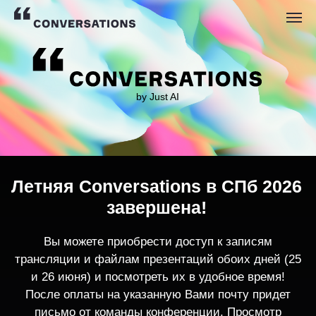
by Just AI
Летняя Conversations в СПб 2026
завершена!
Вы можете приобрести доступ к записям
трансляции и файлам презентаций обоих дней (25
и 26 июня) и посмотреть их в удобное время!
После оплаты на указанную Вами почту придет
письмо от команды конференции. Просмотр
записей трансляции возможен только с одного
устройства единовременно.
По любым вопросам пишите
contact@conversations-ai.co
m
КУПИТЬ ЗАПИСИ