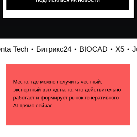
ech
Битрикс24
BIOCAD
X5
Just AI