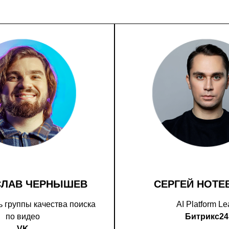
СЛАВ ЧЕРНЫШЕВ
СЕРГЕЙ НОТЕ
 группы качества поиска
AI Platform L
по видео
Битрикс24
VK