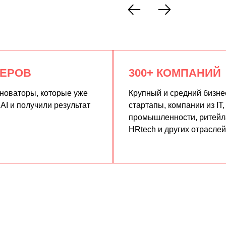
КЕРОВ
300+ КОМПАНИЙ
нноваторы, которые уже
Крупный и средний бизне
AI и получили результат
стартапы, компании из IT,
промышленности, ритейла
HRtech и других отраслей