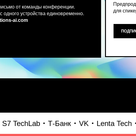
.co
m
ПОДПИСАТЬСЯ НА НОВ
Место, где можно получить чест
TechLab
Т-Банк
VK
Lenta Tech
Би
что действительно работает и 
генеративного AI прямо сейчас.