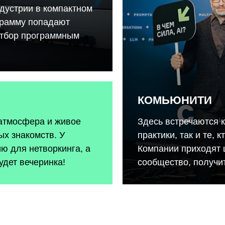
дустрии в компактном
грамму попадают
отбор программным
КОМЬЮНИТИ
 атмосфера и живое
Здесь встречаются 
х знакомств. У
практики, так и те, 
ию для нетворкинга, а
Компании приходят 
удет вечеринка!
сообщество, получит