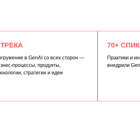
 ТРЕКА
70+ СПИ
гружение в GenAI со всех сторон —
Практики и и
знес-процессы, продукты,
внедрили Gen
хнологии, стратегии и идеи