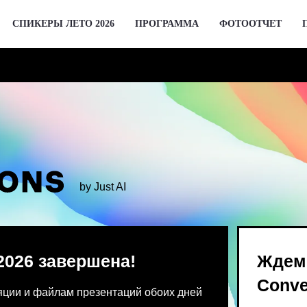
СПИКЕРЫ ЛЕТО 2026
ПРОГРАММА
ФОТООТЧЕТ
by Just AI
 завершена!
Ждем вас 2 де
Conversations
 файлам презентаций обоих дней
Предпродажа билетов Bl
 от команды конференции.
для спикеров откроются 
го устройства единовременно.