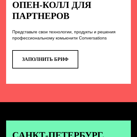
НА НАС В СОЦСЕТЯХ
ОПЕН-КОЛЛ ДЛЯ
ПАРТНЕРОВ
Представьте свои технологии, продукты и решения
TELEGRAM
профессиональному комьюнити Conversations
Эксклюзивные спойлеры к докладам,
анонс новых спикеров и другие
новости конференции
ЗАПОЛНИТЬ БРИФ
ПЕРЕЙТИ
ВКОНТАКТЕ
Новости и записи докладов и
дискуссий с конференции
САНКТ-ПЕТЕРБУРГ.