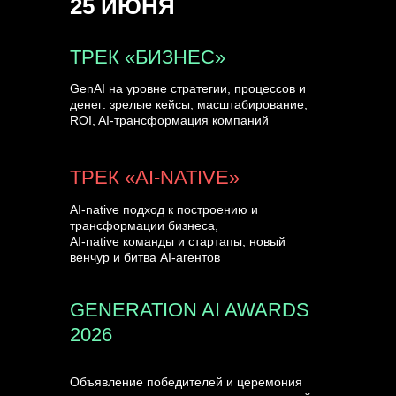
25 ИЮНЯ
УЗНАТЬ БОЛЬШЕ
ТРЕК «БИЗНЕС»
GenAI на уровне стратегии, процессов и
денег: зрелые кейсы, масштабирование,
ROI, AI-трансформация компаний
ТРЕК «AI-NATIVE»
AI-native подход к построению и
трансформации бизнеса,
AI-native команды и стартапы, новый
венчур и битва AI-агентов
GENERATION AI AWARDS
2026
Объявление победителей и церемония