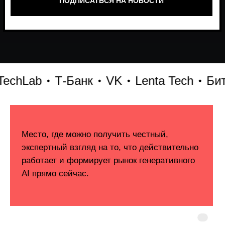
Lab
Т-Банк
VK
Lenta Tech
Битрик