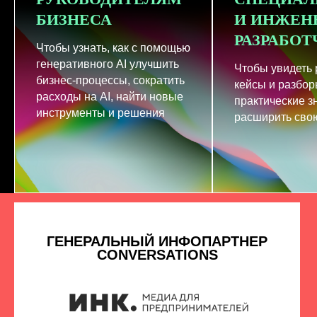
БИЗНЕСА
И ИНЖЕН
РАЗРАБО
Чтобы узнать, как с помощью
генеративного AI улучшить
Чтобы увидеть
бизнес-процессы, сократить
кейсы и разбор
расходы на AI, найти новые
практические з
инструменты и решения
расширить свою