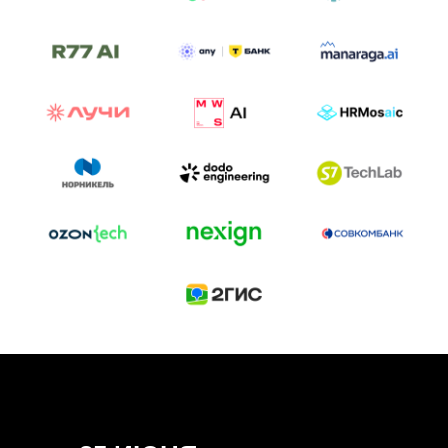
ТРЕК «AI-NATIVE»
И БИТВА АГЕНТОВ
Новый трек «AI-native» — отражение
стремительных изменений в подходах
к построению бизнеса и созданию технологий под
влиянием AI-агентов.
Доклады, дискуссия и битва AI-агентов — 25 июня
на сцене Conversations.