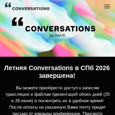
by Just AI
Летняя Conversations в СПб 2026
завершена!
Вы можете приобрести доступ к записям
трансляции и файлам презентаций обоих дней (25
и 26 июня) и посмотреть их в удобное время!
После оплаты на указанную Вами почту придет
письмо от команды конференции. Просмотр
записей трансляции возможен только с одного
устройства единовременно.
По любым вопросам пишите
contact@conversations-ai.co
m
КУПИТЬ ЗАПИСИ