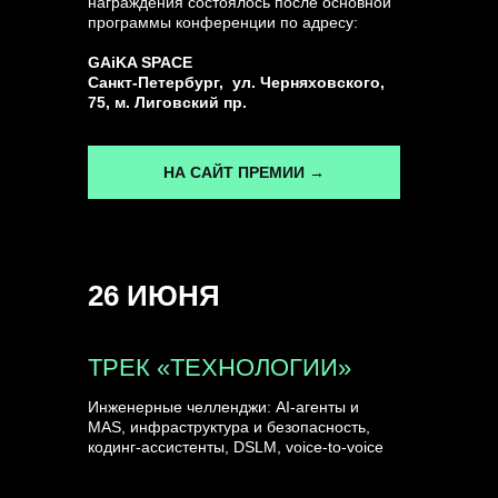
награждения состоялось после основной
программы конференции по адресу:
ГЕНЕРАЛЬНЫЙ ИНФОПАРТНЕР
GAiKA SPACE
CONVERSATIONS
Санкт-Петербург, ул. Черняховского,
75, м. Лиговский пр.
НА САЙТ ПРЕМИИ →
КУПИТЬ ЗАПИСИ
26 ИЮНЯ
СПИКЕРЫ
ТРЕК «ТЕХНОЛОГИИ»
Инженерные челленджи: AI-агенты и
MAS, инфраструктура и безопасность,
кодинг-ассистенты, DSLM, voice-to-voice