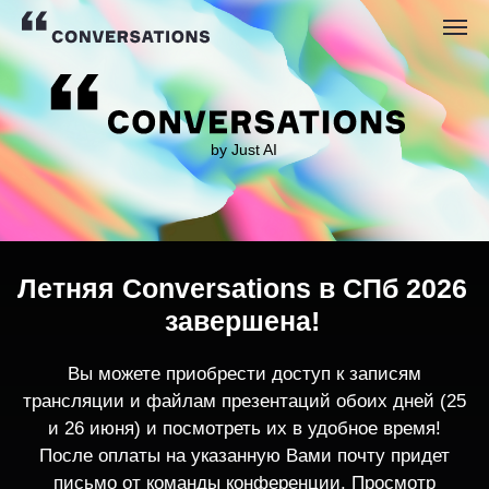
by Just AI
Летняя Conversations в СПб 2026
завершена!
Вы можете приобрести доступ к записям
трансляции и файлам презентаций обоих дней (25
и 26 июня) и посмотреть их в удобное время!
После оплаты на указанную Вами почту придет
письмо от команды конференции. Просмотр
записей трансляции возможен только с одного
устройства единовременно.
По любым вопросам пишите
contact@conversations-ai.co
m
КУПИТЬ ЗАПИСИ