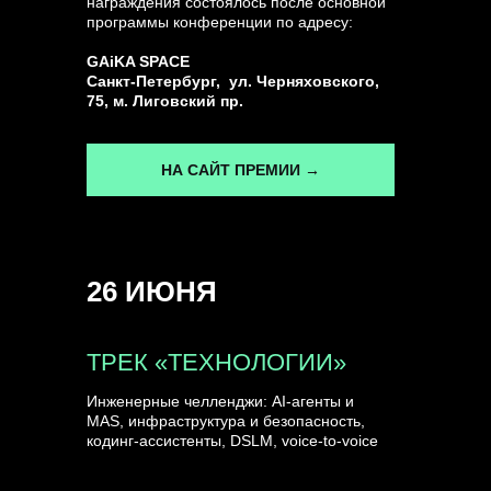
награждения состоялось после основной
программы конференции по адресу:
ГЕНЕРАЛЬНЫЙ ИНФОПАРТНЕР
GAiKA SPACE
CONVERSATIONS
Санкт-Петербург, ул. Черняховского,
75, м. Лиговский пр.
НА САЙТ ПРЕМИИ →
КУПИТЬ ЗАПИСИ
26 ИЮНЯ
СПИКЕРЫ
ТРЕК «ТЕХНОЛОГИИ»
Инженерные челленджи: AI-агенты и
MAS, инфраструктура и безопасность,
кодинг-ассистенты, DSLM, voice-to-voice