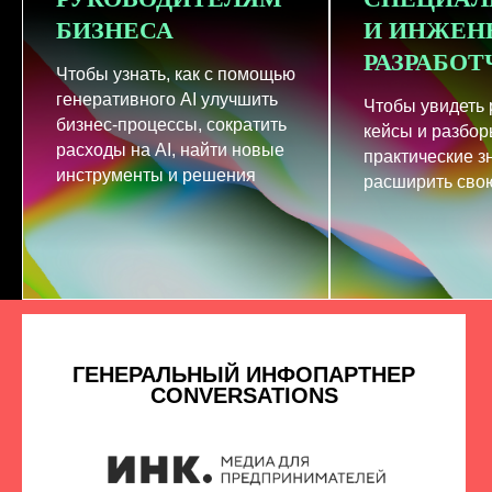
БИЗНЕСА
И ИНЖЕН
РАЗРАБО
Чтобы узнать, как с помощью
генеративного AI улучшить
Чтобы увидеть
бизнес-процессы, сократить
кейсы и разбор
расходы на AI, найти новые
практические з
инструменты и решения
расширить свою