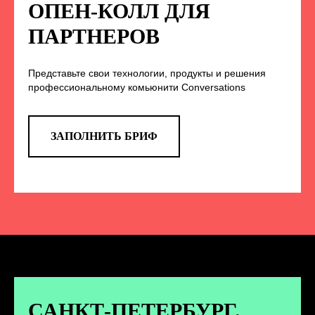
НА НАС В СОЦСЕТЯХ
ОПЕН-КОЛЛ ДЛЯ
ПАРТНЕРОВ
Представьте свои технологии, продукты и решения
TELEGRAM
профессиональному комьюнити Conversations
Эксклюзивные спойлеры к докладам,
анонс новых спикеров и другие
новости конференции
ЗАПОЛНИТЬ БРИФ
ПЕРЕЙТИ
ВКОНТАКТЕ
Новости и записи докладов и
дискуссий с конференции
САНКТ-ПЕТЕРБУРГ.