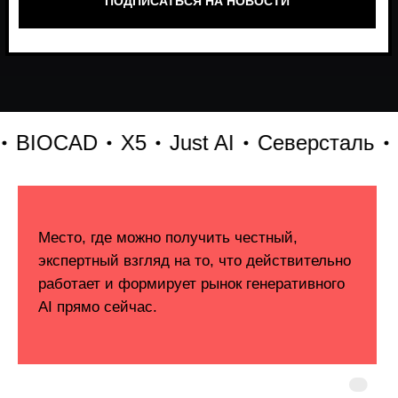
IOCAD
X5
Just AI
Северсталь
hh.r