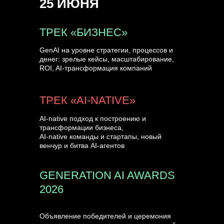
25 ИЮНЯ
УЗНАТЬ БОЛЬШЕ
ТРЕК «БИЗНЕС»
GenAI на уровне стратегии, процессов и
денег: зрелые кейсы, масштабирование,
ROI, AI-трансформация компаний
ТРЕК «AI-NATIVE»
AI-native подход к построению и
трансформации бизнеса,
AI-native команды и стартапы, новый
венчур и битва AI-агентов
GENERATION AI AWARDS
2026
Объявление победителей и церемония