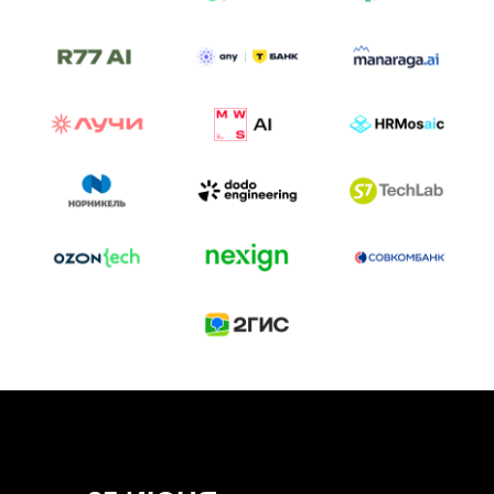
ТРЕК «AI-NATIVE»
И БИТВА АГЕНТОВ
Новый трек «AI-native» — отражение
стремительных изменений в подходах
к построению бизнеса и созданию технологий под
влиянием AI-агентов.
Доклады, дискуссия и битва AI-агентов — 25 июня
на сцене Conversations.