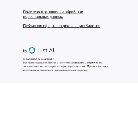
Политика в отношении обработки
персональных данных
Публичная оферта на реализацию билетов
© 2026 ООО «Маинд Крафт
Все права защищены. Полное и частичное копирование материалов без
согласования с организаторами конференции запрещено. При согласованном
использовании материалов необходима ссылка на ресурс.