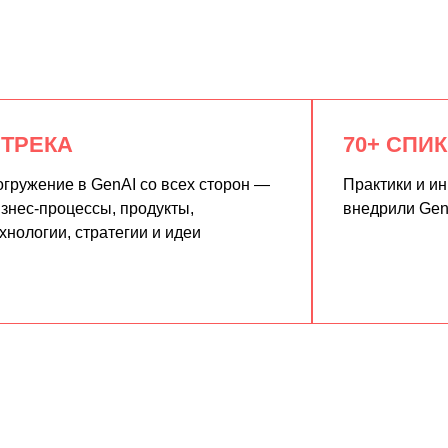
 ТРЕКА
70+ СПИ
гружение в GenAI со всех сторон —
Практики и и
знес-процессы, продукты,
внедрили Gen
хнологии, стратегии и идеи