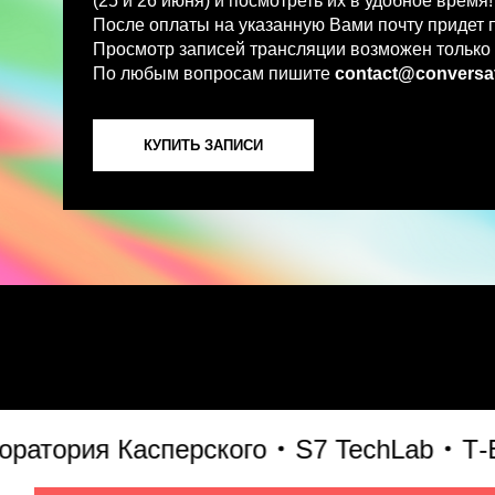
По любым вопросам пишите
contact@conversations-ai
КУПИТЬ ЗАПИСИ
ория Касперского
S7 TechLab
Т-Банк