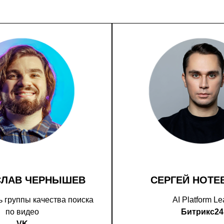
СЛАВ ЧЕРНЫШЕВ
СЕРГЕЙ НОТЕ
 группы качества поиска
AI Platform L
по видео
Битрикс24
VK