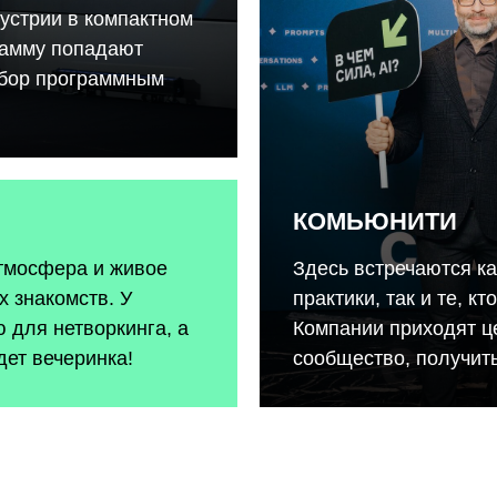
устрии в компактном
рамму попадают
тбор программным
КОМЬЮНИТИ
атмосфера и живое
Здесь встречаются к
 знакомств. У
практики, так и те, к
 для нетворкинга, а
Компании приходят ц
дет вечеринка!
сообщество, получить