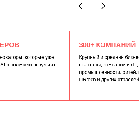
КЕРОВ
300+ КОМПАНИЙ
нноваторы, которые уже
Крупный и средний бизне
AI и получили результат
стартапы, компании из IT,
промышленности, ритейла
HRtech и других отраслей