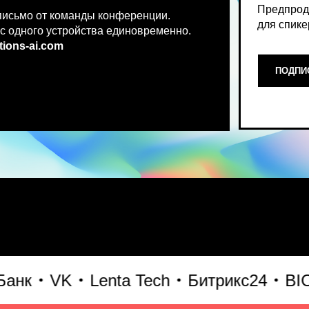
.co
m
ПОДПИСАТЬСЯ НА НОВ
Место, где можно получить чест
VK
Lenta Tech
Битрикс24
BIOCA
что действительно работает и 
генеративного AI прямо сейчас.