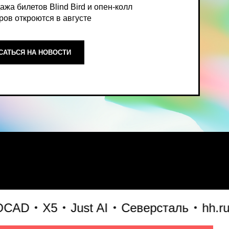
ОСТИ
ный, экспертный взгляд на то,
D
X5
Just AI
Северсталь
hh.ru
А
формирует рынок