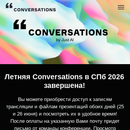
by Just AI
Летняя Conversations в СПб 2026
завершена!
Вы можете приобрести доступ к записям
трансляции и файлам презентаций обоих дней (25
и 26 июня) и посмотреть их в удобное время!
После оплаты на указанную Вами почту придет
письмо от команды конференции. Просмотр
записей трансляции возможен только с одного
устройства единовременно.
По любым вопросам пишите
contact@conversations-ai.co
m
КУПИТЬ ЗАПИСИ