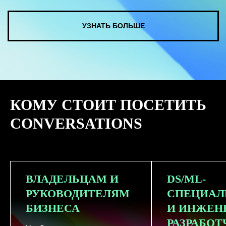
КУПИТЬ ЗАПИСИ
КОМУ СТОИТ ПОСЕТИТЬ
СМОТРЕТЬ ВСЕ ФОТО
CONVERSATIONS
ВЛАДЕЛЬЦАМ И
DS/ML-
РУКОВОДИТЕЛЯМ
СПЕЦИАЛ
БИЗНЕСА
И ИНЖЕН
РАЗРАБО