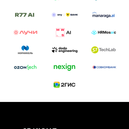
ТРЕК «AI-NATIVE»
И БИТВА АГЕНТОВ
Новый трек «AI-native» — отражение
стремительных изменений в подходах
к построению бизнеса и созданию технологий под
влиянием AI-агентов.
Доклады, дискуссия и битва AI-агентов — 25 июня
на сцене Conversations.