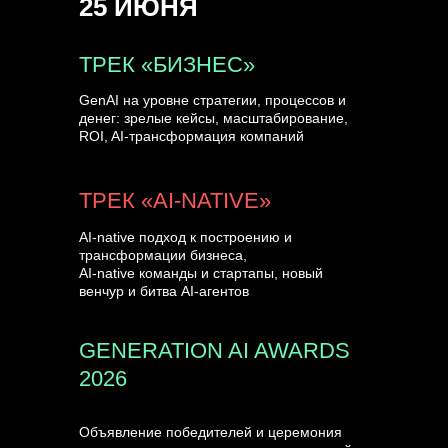
25 ИЮНЯ
УЗНАТЬ БОЛЬШЕ
ТРЕК «БИЗНЕС»
GenAI на уровне стратегии, процессов и
денег: зрелые кейсы, масштабирование,
ROI, AI-трансформация компаний
ТРЕК «AI-NATIVE»
AI-native подход к построению и
трансформации бизнеса,
AI-native команды и стартапы, новый
венчур и битва AI-агентов
GENERATION AI AWARDS
2026
Объявление победителей и церемония