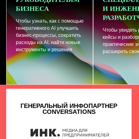
БИЗНЕСА
И ИНЖЕН
РАЗРАБО
Чтобы узнать, как с помощью
генеративного AI улучшить
Чтобы увидеть
бизнес-процессы, сократить
кейсы и разбор
расходы на AI, найти новые
практические з
инструменты и решения
расширить свою