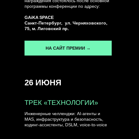
награждения состоялось после основной
программы конференции по адресу:
ГЕНЕРАЛЬНЫЙ ИНФОПАРТНЕР
GAiKA SPACE
CONVERSATIONS
Санкт-Петербург, ул. Черняховского,
75, м. Лиговский пр.
НА САЙТ ПРЕМИИ →
КУПИТЬ ЗАПИСИ
26 ИЮНЯ
СПИКЕРЫ
ТРЕК «ТЕХНОЛОГИИ»
Инженерные челленджи: AI-агенты и
MAS, инфраструктура и безопасность,
кодинг-ассистенты, DSLM, voice-to-voice