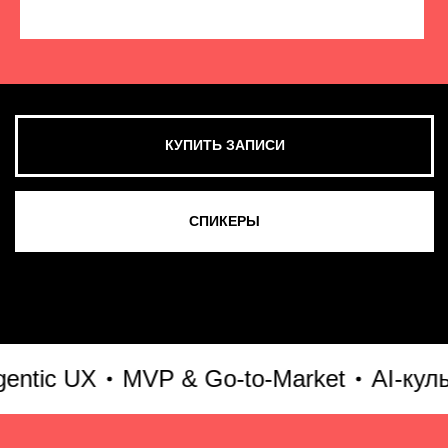
КУПИТЬ ЗАПИСИ
СМОТРЕТЬ ВСЕ ФОТО
ic UX
MVP & Go-to-Market
AI-культу