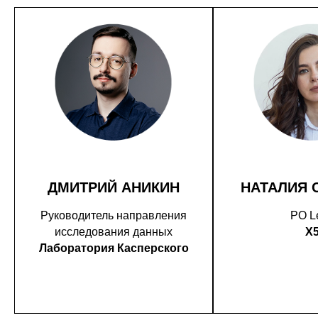
ДМИТРИЙ АНИКИН
НАТАЛИЯ 
Руководитель направления
PO L
исследования данных
X
Лаборатория Касперского