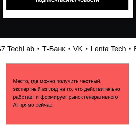
echLab
Т-Банк
VK
Lenta Tech
Бит