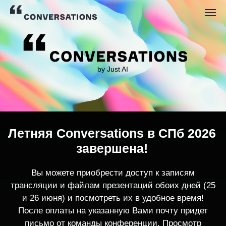
by Just AI
Летняя Conversations в СПб 2026
завершена!
Вы можете приобрести доступ к записям
трансляции и файлам презентаций обоих дней (25
и 26 июня) и посмотреть их в удобное время!
После оплаты на указанную Вами почту придет
письмо от команды конференции. Просмотр
записей трансляции возможен только с одного
устройства единовременно.
По любым вопросам пишите
contact@conversations-ai.co
m
КУПИТЬ ЗАПИСИ