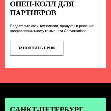
НА НАС В СОЦСЕТЯХ
ОПЕН-КОЛЛ ДЛЯ
ПАРТНЕРОВ
Представьте свои технологии, продукты и решения
TELEGRAM
профессиональному комьюнити Conversations
Эксклюзивные спойлеры к докладам,
анонс новых спикеров и другие
новости конференции
ЗАПОЛНИТЬ БРИФ
ПЕРЕЙТИ
ВКОНТАКТЕ
Новости и записи докладов и
дискуссий с конференции
САНКТ-ПЕТЕРБУРГ.