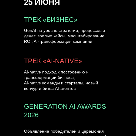
25 ИЮНЯ
УЗНАТЬ БОЛЬШЕ
ТРЕК «БИЗНЕС»
GenAI на уровне стратегии, процессов и
денег: зрелые кейсы, масштабирование,
ROI, AI-трансформация компаний
ТРЕК «AI-NATIVE»
AI-native подход к построению и
трансформации бизнеса,
AI-native команды и стартапы, новый
венчур и битва AI-агентов
GENERATION AI AWARDS
2026
Объявление победителей и церемония