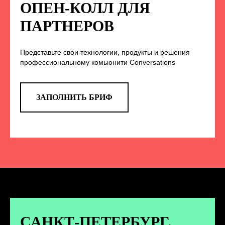
НА НАС В СОЦСЕТЯХ
ОПЕН-КОЛЛ ДЛЯ
ПАРТНЕРОВ
Представьте свои технологии, продукты и решения
TELEGRAM
профессиональному комьюнити Conversations
Эксклюзивные спойлеры к докладам,
анонс новых спикеров и другие
новости конференции
ЗАПОЛНИТЬ БРИФ
ПЕРЕЙТИ
ВКОНТАКТЕ
Новости и записи докладов и
дискуссий с конференции
САНКТ-ПЕТЕРБУРГ.