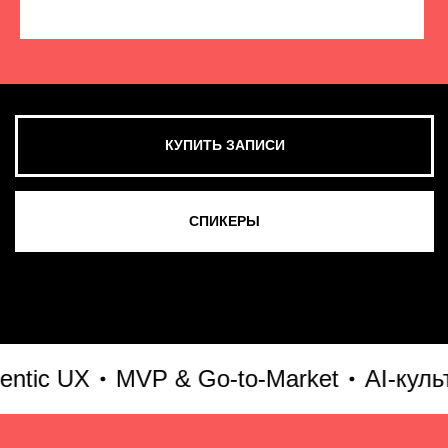
КУПИТЬ ЗАПИСИ
СМОТРЕТЬ ВСЕ ФОТО
ic UX
MVP & Go-to-Market
AI-культур