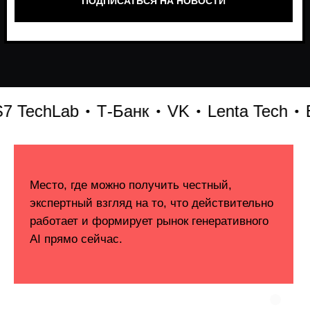
echLab
Т-Банк
VK
Lenta Tech
Бит