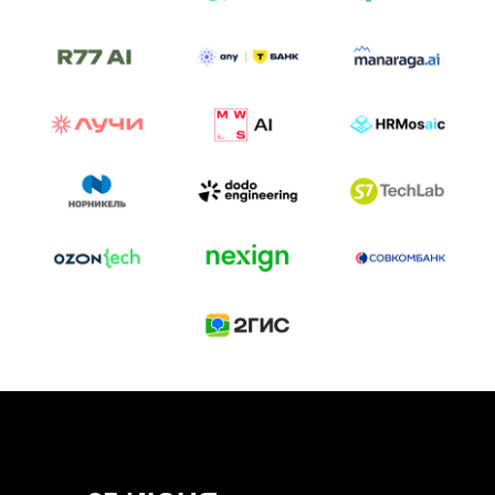
ТРЕК «AI-NATIVE»
И БИТВА АГЕНТОВ
Новый трек «AI-native» — отражение
стремительных изменений в подходах
к построению бизнеса и созданию технологий под
влиянием AI-агентов.
Доклады, дискуссия и битва AI-агентов — 25 июня
на сцене Conversations.