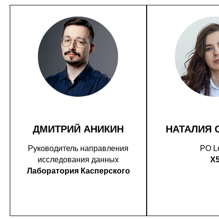
ДМИТРИЙ АНИКИН
НАТАЛИЯ 
Руководитель направления
PO L
исследования данных
X
Лаборатория Касперского