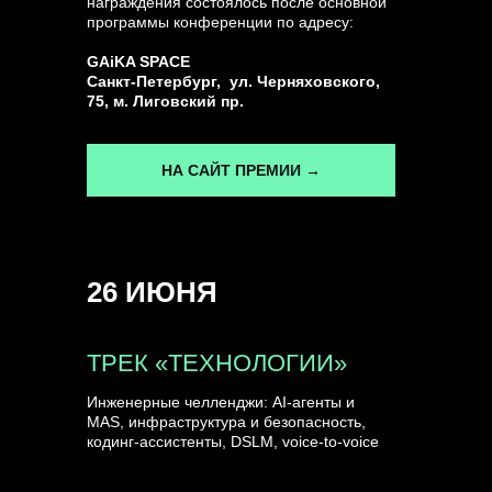
награждения состоялось после основной
программы конференции по адресу:
ГЕНЕРАЛЬНЫЙ ИНФОПАРТНЕР
GAiKA SPACE
CONVERSATIONS
Санкт-Петербург, ул. Черняховского,
75, м. Лиговский пр.
НА САЙТ ПРЕМИИ →
КУПИТЬ ЗАПИСИ
26 ИЮНЯ
СПИКЕРЫ
ТРЕК «ТЕХНОЛОГИИ»
Инженерные челленджи: AI-агенты и
MAS, инфраструктура и безопасность,
кодинг-ассистенты, DSLM, voice-to-voice