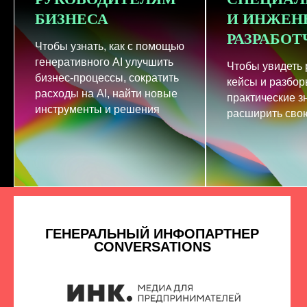
БИЗНЕСА
И ИНЖЕН
РАЗРАБО
Чтобы узнать, как с помощью
генеративного AI улучшить
Чтобы увидеть
бизнес-процессы, сократить
кейсы и разбор
расходы на AI, найти новые
практические з
инструменты и решения
расширить свою