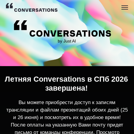
by Just AI
Летняя Conversations в СПб 2026
завершена!
Вы можете приобрести доступ к записям
трансляции и файлам презентаций обоих дней (25
и 26 июня) и посмотреть их в удобное время!
После оплаты на указанную Вами почту придет
письмо от команды конференции. Просмотр
записей трансляции возможен только с одного
устройства единовременно.
По любым вопросам пишите
contact@conversations-ai.co
m
КУПИТЬ ЗАПИСИ