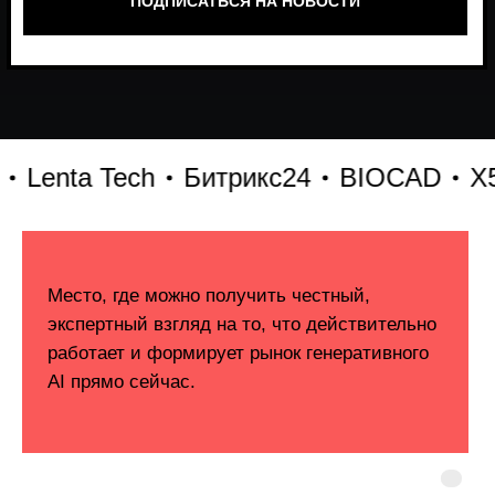
ta Tech
Битрикс24
BIOCAD
X5
Ju