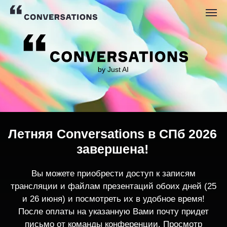
by Just AI
Летняя Conversations в СПб 2026
завершена!
Вы можете приобрести доступ к записям
трансляции и файлам презентаций обоих дней (25
и 26 июня) и посмотреть их в удобное время!
После оплаты на указанную Вами почту придет
письмо от команды конференции. Просмотр
записей трансляции возможен только с одного
устройства единовременно.
По любым вопросам пишите
contact@conversations-ai.co
m
КУПИТЬ ЗАПИСИ