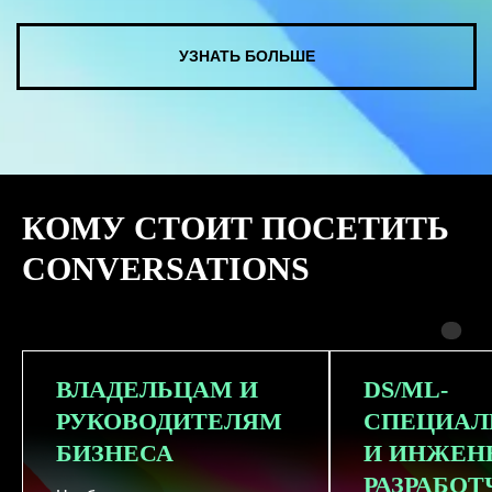
КУПИТЬ ЗАПИСИ
КОМУ СТОИТ ПОСЕТИТЬ
СМОТРЕТЬ ВСЕ ФОТО
CONVERSATIONS
ВЛАДЕЛЬЦАМ И
DS/ML-
РУКОВОДИТЕЛЯМ
СПЕЦИАЛ
БИЗНЕСА
И ИНЖЕН
РАЗРАБО